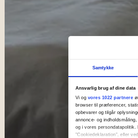
Samtykke
Ansvarlig brug af dine data
Vi og
vores 1022 partnere
øn
browser til præferencer, stat
opbevarer og tilgår oplysning
annonce- og indholdsmåling,
og i vores persondatapolitik. 
"Cookiedeklaration", eller ved