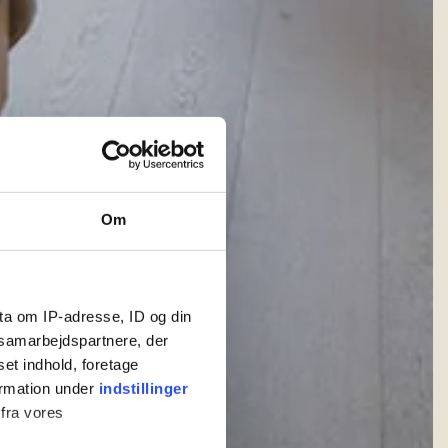
Om
ta om IP-adresse, ID og din
s samarbejdspartnere, der
set indhold, foretage
ormation under
indstillinger
 fra vores