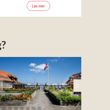
Läs mer
g?