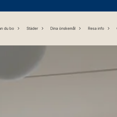
an du bo
Städer
Dina önskemål
Resa info