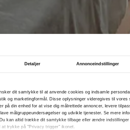
Detaljer
Annonceindstillinger
sker dit samtykke til at anvende cookies og indsamle personda
istik og marketingformål. Disse oplysninger videregives til vore
er på din enhed for at vise dig målrettede annoncer, levere tilpas
 lave målgruppeundersøgelser og udvikle tjenester. Se mere inf
Du kan altid trække dit samtykke tilbage eller ændre indstillinger
 at trykke på "Privacy trigger" ikonet.