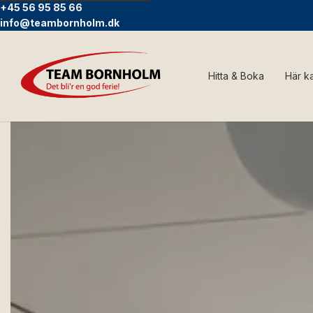
+45 56 95 85 66
info@teambornholm.dk
Hitta & Boka
Här k