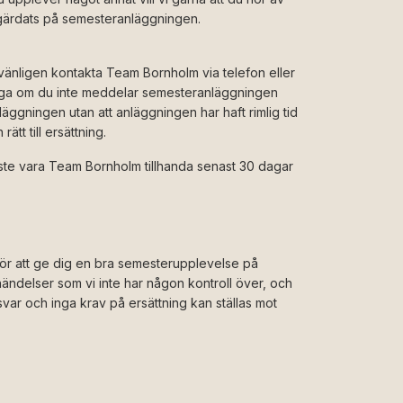
åtgärdats på semesteranläggningen.
vänligen kontakta Team Bornholm via telefon eller
 klaga om du inte meddelar semesteranläggningen
äggningen utan att anläggningen har haft rimlig tid
ätt till ersättning.
åste vara Team Bornholm tillhanda senast 30 dagar
 för att ge dig en bra semesterupplevelse på
händelser som vi inte har någon kontroll över, och
nsvar och inga krav på ersättning kan ställas mot
: