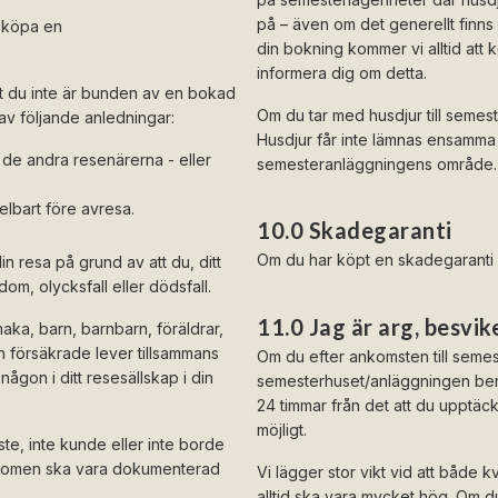
på – även om det generellt finns 
 köpa en
din bokning kommer vi alltid att k
informera dig om detta.
t du inte är bunden av en bokad
Om du tar med husdjur till semest
v följande anledningar:
Husdjur får inte lämnas ensamma 
er de andra resenärerna - eller
semesteranläggningens område.
elbart före avresa.
10.0 Skadegaranti
Om du har köpt en skadegaranti
in resa på grund av att du, ditt
om, olycksfall eller dödsfall.
11.0 Jag är arg, besvik
a, barn, barnbarn, föräldrar,
n försäkrade lever tillsammans
Om du efter ankomsten till semes
ågon i ditt resesällskap i din
semesterhuset/anläggningen ber 
24 timmar från det att du upptäck
möjligt.
e, inte kunde eller inte borde
ukdomen ska vara dokumenterad
Vi lägger stor vikt vid att både 
alltid ska vara mycket hög. Om du