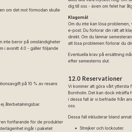
dig till oss - även om felet har 
 men om det mot förmodan skulle
Klagomål
Om du inte kan lösa problemen, 
e-post. Du förlorar din rätt att
direkt. Om du lämnar semesteranl
en inte beror på omständigheter
att lösa problemen förlorar du din r
i avsnitt 4.0 - gäller följande
Eventuella krav på ersättning m
efter semesterns slut.
12.0 Reservationer
ationsavgift på 10 % av resans
Vi kommer att göra vårt yttersta
Bornholm. Det kan dock inträffa 
i dessa fall är vi befriade från a
ej återbetalningsbar.
oss.
Dessa fall inkluderar bland annat
oren fortfarande för de produkter
Strejker och lockouter.
terlägenhet ingår i paketet