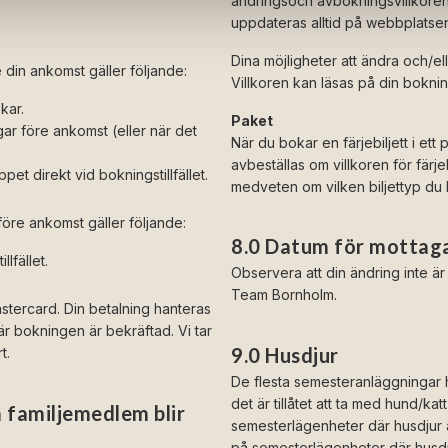
ändringsoch avbokningsvillkoren f
uppdateras alltid på webbplatse
Dina möjligheter att ändra och/ell
din ankomst gäller följande:
Villkoren kan läsas på din bokni
kar.
Paket
ar före ankomst (eller när det
När du bokar en färjebiljett i ett
avbeställas om villkoren för färjebi
et direkt vid bokningstillfället.
medveten om vilken biljettyp du b
öre ankomst gäller följande:
8.0 Datum för mottag
lfället.
Observera att din ändring inte är g
Team Bornholm.
stercard. Din betalning hanteras
är bokningen är bekräftad. Vi tar
9.0 Husdjur
t.
De flesta semesteranläggningar
det är tillåtet att ta med hund/ka
a familjemedlem blir
semesterlägenheter där husdjur är 
på semesterlägenheter där husdju