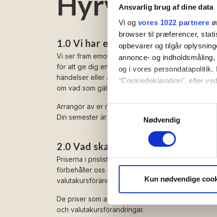
Hyrvillkor
Ansvarlig brug af dine data
Vi og
vores 1022 partnere
øn
browser til præferencer, stat
1.0 Vi har ett avtal
opbevarer og tilgår oplysning
Vi ser fram emot att få välkomna dig till Bornholm. 
annonce- og indholdsmåling,
för att ge dig en underbar semester. Det kan dock 
og i vores persondatapolitik. 
händelser eller ändringar i semesterplanerna. För a
"Cookiedeklaration", eller ved
om vad som gäller i dessa fall har vi skapat nedan
Hvis du tillader det, vil vi og
Arrangör av er resa är A/S Team Bornholm, som ä
Samtykkevalg
Indsamle præcise oply
Din semester är därför i trygga händer hos oss.
Nødvendig
Identificere din enhed
Dine valg anvendes på hele w
2.0 Vad ska jag betala?
Priserna i prislistan anges i DKK, SEK eller EUR, om
Vi bruger cookies til at tilpas
förbehåller oss rätten att göra ändringar på grund
vores trafik. Vi deler også 
Kun nødvendige cook
valutakursförändringar utanför vår kontroll efter d
annonceringspartnere og anal
De priser som anges på webbplatser och i tryckt ma
dem, eller som de har indsaml
och valutakursförändringar.