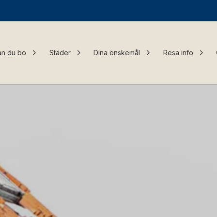
an du bo
Städer
Dina önskemål
Resa info