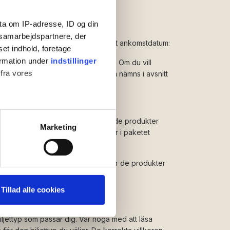
ta om IP-adresse, ID og din
s samarbejdspartnere, der
lse senare än 45 dagar före planerat ankomstdatum:
set indhold, foretage
ormation under
indstillinger
t ändra eller skjuta upp din vistelse. Om du vill
 fra vores
n vistelse gäller samma regler som nämns i avsnitt
enskilda villkoren fortfarande för de produkter
ter
Marketing
är att om en semesterlägenhet ingår i paketet
ting)
enheten för den delen av paketet.
tt du bekantar dig med villkoren för de produkter
 medier og til at analysere
nden for sociale medier,
Tillad alle cookies
e oplysninger, du har givet
llning av färjebiljetter
biljettyp som passar dig. Var noga med att läsa