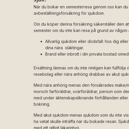
När du bokar en semesterresa genom oss kan du
avbeställningsförsäkring för sjukdom.
Om du köper denna försäkring säkerställer den at
semester om du inte kan resa på grund av någon a
Allvarlig sjukdom eller dödsfall: hos dig ell
dina nära släktingar.
Brand eller inbrott i din privata bostad omed
Ersättning lämnas om du inte rimligen kan fullfölja d
resebolag eller nära anhörig drabbas av akut sjukd
Med nära anhörig menas den försäkrades make/mak
moroch farföräldrar, svärföräldrar, person som de
med under äktenskapsliknande förhållanden eller n
bokning.
Med akut sjukdom menas sjukdom som du inte visst
ha vetat skulle inträffa när du bokade resan. Sj
med ett giltigt läkarintyg.