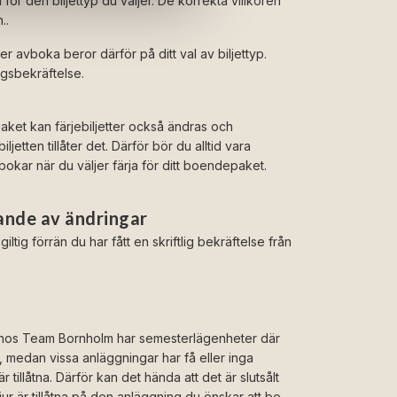
ör den biljettyp du väljer. De korrekta villkoren
n..
er avboka beror därför på ditt val av biljettyp.
ngsbekräftelse.
 paket kan färjebiljetter också ändras och
ljetten tillåter det. Därför bör du alltid vara
okar när du väljer färja för ditt boendepaket.
ande av ändringar
iltig förrän du har fått en skriftlig bekräftelse från
 hos Team Bornholm har semesterlägenheter där
tt, medan vissa anläggningar har få eller inga
tillåtna. Därför kan det hända att det är slutsålt
r är tillåtna på den anläggning du önskar att bo