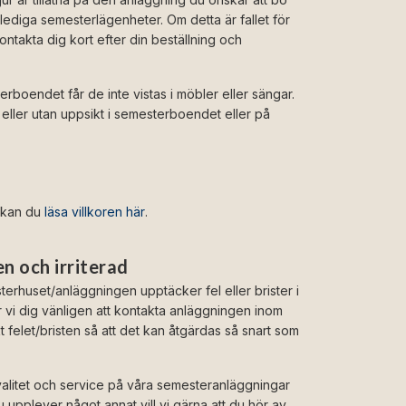
lediga semesterlägenheter. Om detta är fallet för
ontakta dig kort efter din beställning och
erboendet får de inte vistas i möbler eller sängar.
eller utan uppsikt i semesterboendet eller på
 kan du
läsa villkoren här
.
en och irriterad
terhuset/anläggningen upptäcker fel eller brister i
vi dig vänligen att kontakta anläggningen inom
t felet/bristen så att det kan åtgärdas så snart som
kvalitet och service på våra semesteranläggningar
 upplever något annat vill vi gärna att du hör av