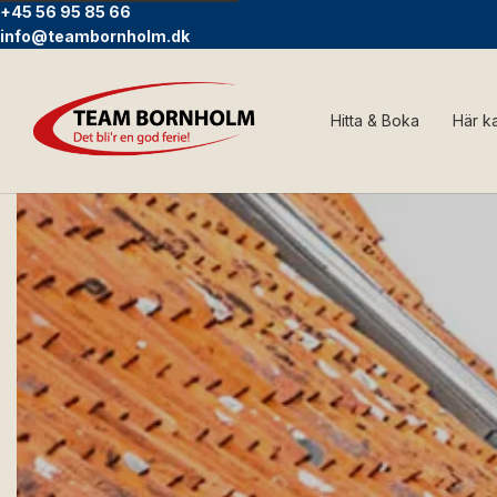
+45 56 95 85 66
info@teambornholm.dk
Hitta & Boka
Här k