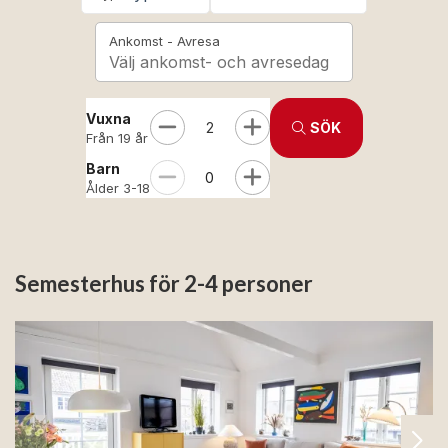
Ankomst - Avresa
Välj ankomst- och avresedag
Vuxna
2
SÖK
Från 19 år
Barn
0
Ålder 3-18
Semesterhus för 2-4 personer