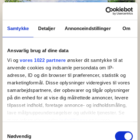
Samtykke
Detaljer
Annonceindstillinger
Om
Ansvarlig brug af dine data
Vi og
vores 1022 partnere
ønsker dit samtykke til at
anvende cookies og indsamle persondata om IP-
adresse, ID og din browser til præferencer, statistik og
marketingformål. Disse oplysninger videregives til vores
Hasle Semesterpark
samarbejdspartnere, der opbevarer og tilgår oplysninger
Hasle Semesterpark. Härliga fritidshus för 4-5
på din enhed for at vise dig målrettede annoncer, levere
personer belägna i Hasle Lystskov - mitt i
tilpasset indhold, foretage annonce- og indholdsmåling,
skogen och nära stranden. Pool, barnpool och…
lave målgruppeundersøgelser og udvikle tjenester. Se
mere information under
indstillinger
og i vores
persondatapolitik. Du kan altid trække dit samtykke
Samtykkevalg
Läs mer
tilbage eller ændre indstillinger fra vores
Nødvendig