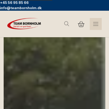
+45 56 95 85 66
info@teambornholm.dk
Sök