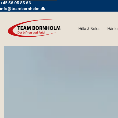
+45 56 95 85 66
info@teambornholm.dk
Hitta & Boka
Här k