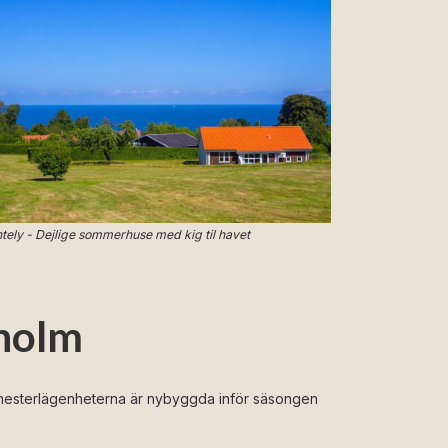
ntely - Dejlige sommerhuse med kig til havet
nholm
emesterlägenheterna är nybyggda inför säsongen