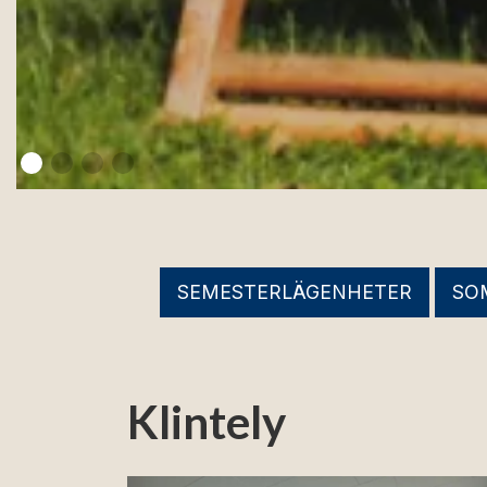
SEMESTERLÄGENHETER
SO
Klintely