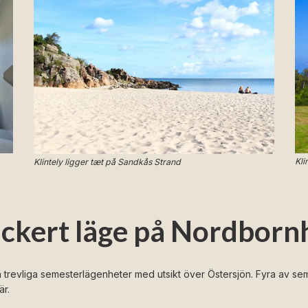
Kli
Klintely ligger tæt på Sandkås Strand
ackert läge på Nordbor
 trevliga semesterlägenheter med utsikt över Östersjön. Fyra av s
är.