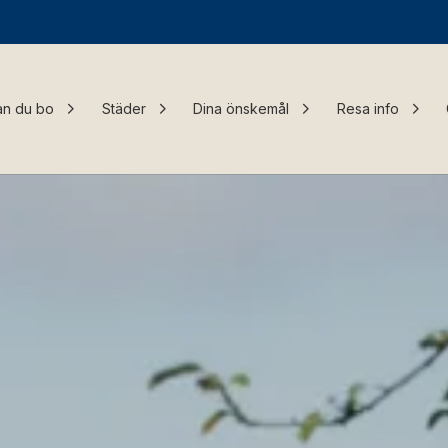
an du bo
Städer
Dina önskemål
Resa info