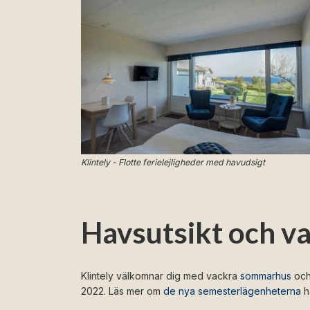
Klintely - Flotte ferielejligheder med havudsigt
Havsutsikt och v
Klintely välkomnar dig med vackra
sommarhus
och
2022. Läs mer om
de nya semesterlägenheterna
h