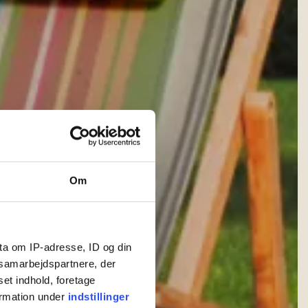
Om
ta om IP-adresse, ID og din
s samarbejdspartnere, der
set indhold, foretage
ormation under
indstillinger