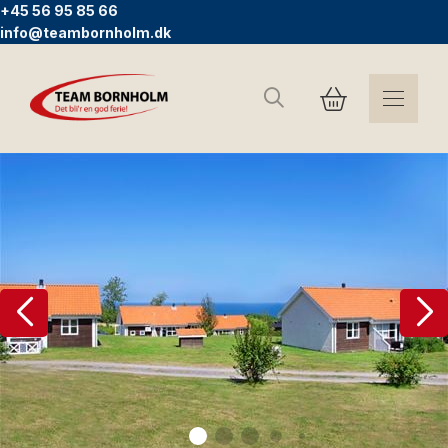
+45 56 95 85 66
info@teambornholm.dk
Sök