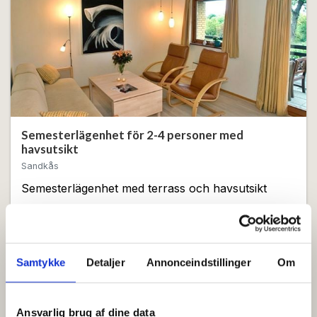
Semesterlägenhet för 2-4 personer med
havsutsikt
Sandkås
Semesterlägenhet med terrass och havsutsikt
2 sängar
Gratis wifi
Visa
Samtykke
Detaljer
Annonceindstillinger
Om
Ansvarlig brug af dine data