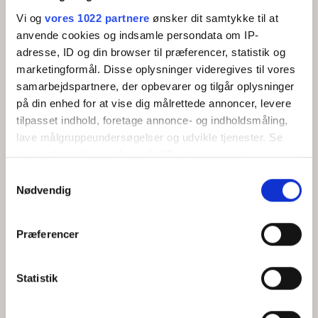
Vi og
vores 1022 partnere
ønsker dit samtykke til at
anvende cookies og indsamle persondata om IP-
adresse, ID og din browser til præferencer, statistik og
marketingformål. Disse oplysninger videregives til vores
samarbejdspartnere, der opbevarer og tilgår oplysninger
på din enhed for at vise dig målrettede annoncer, levere
Semesterlägenhet för 2 personer
tilpasset indhold, foretage annonce- og indholdsmåling,
Semesterlägenhet med terrass
lave målgruppeundersøgelser og udvikle tjenester. Se
mere information under
indstillinger
og i vores
2 sängar
Gratis wifi
persondatapolitik. Du kan altid trække dit samtykke
Samtykkevalg
tilbage eller ændre indstillinger fra vores
Nødvendig
Visa
"Cookiedeklaration", eller ved at trykke på "Privacy
trigger" ikonet.
Præferencer
Hvis du tillader det, vil vi også gerne:
Indsamle præcise oplysninger om din placering,
Statistik
der kan være nøjagtig inden for få meter
Identificere din enhed baseret på en scanning af