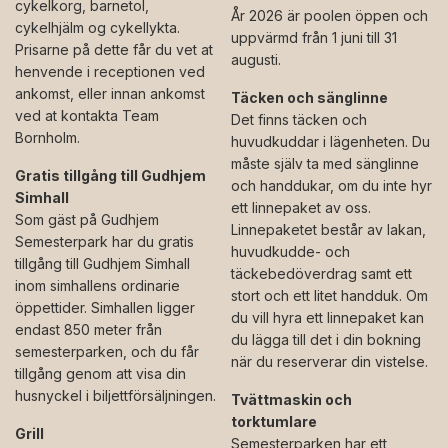
cykelkorg, barnetol,
År 2026 är poolen öppen och
cykelhjälm og cykellykta.
uppvärmd från 1 juni till 31
Prisarne på dette får du vet at
augusti.
henvende i receptionen ved
ankomst, eller innan ankomst
Täcken och sänglinne
ved at kontakta Team
Det finns täcken och
Bornholm.
huvudkuddar i lägenheten. Du
måste själv ta med sänglinne
Gratis tillgång till Gudhjem
och handdukar, om du inte hyr
Simhall
ett linnepaket av oss.
Som gäst på Gudhjem
Linnepaketet består av lakan,
Semesterpark har du gratis
huvudkudde- och
tillgång till Gudhjem Simhall
täckebedöverdrag samt ett
inom simhallens ordinarie
stort och ett litet handduk. Om
öppettider. Simhallen ligger
du vill hyra ett linnepaket kan
endast 850 meter från
du lägga till det i din bokning
semesterparken, och du får
när du reserverar din vistelse.
tillgång genom att visa din
husnyckel i biljettförsäljningen.
Tvättmaskin och
torktumlare
Grill
Semesterparken har ett