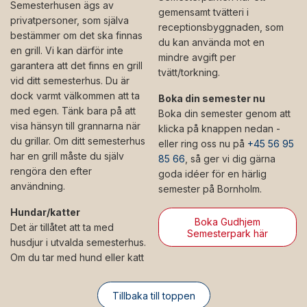
Semesterhusen ägs av
gemensamt tvätteri i
privatpersoner, som själva
receptionsbyggnaden, som
bestämmer om det ska finnas
du kan använda mot en
en grill. Vi kan därför inte
mindre avgift per
garantera att det finns en grill
tvätt/torkning.
vid ditt semesterhus. Du är
dock varmt välkommen att ta
Boka din semester nu
med egen. Tänk bara på att
Boka din semester genom att
visa hänsyn till grannarna när
klicka på knappen nedan -
du grillar. Om ditt semesterhus
eller ring oss nu på
+45 56 95
har en grill måste du själv
85 66
, så ger vi dig gärna
rengöra den efter
goda idéer för en härlig
användning.
semester på Bornholm.
Hundar/katter
Boka Gudhjem
Det är tillåtet att ta med
Semesterpark här
husdjur i utvalda semesterhus.
Om du tar med hund eller katt
Tillbaka till toppen