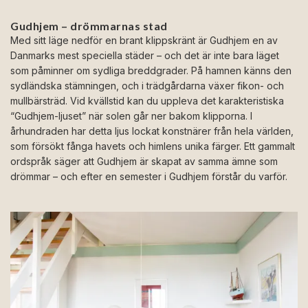
Gudhjem – drömmarnas stad
Med sitt läge nedför en brant klippskränt är Gudhjem en av
Danmarks mest speciella städer – och det är inte bara läget
som påminner om sydliga breddgrader. På hamnen känns den
sydländska stämningen, och i trädgårdarna växer fikon- och
mullbärsträd. Vid kvällstid kan du uppleva det karakteristiska
“Gudhjem-ljuset” när solen går ner bakom klipporna. I
århundraden har detta ljus lockat konstnärer från hela världen,
som försökt fånga havets och himlens unika färger. Ett gammalt
ordspråk säger att Gudhjem är skapat av samma ämne som
drömmar – och efter en semester i Gudhjem förstår du varför.