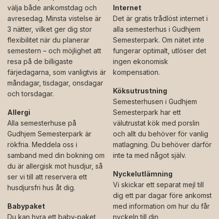
välja både ankomstdag och
Internet
avresedag. Minsta vistelse är
Det är gratis trådlöst internet i
3 nätter, vilket ger dig stor
alla semesterhus i Gudhjem
flexibilitet när du planerar
Semesterpark. Om nätet inte
semestern – och möjlighet att
fungerar optimalt, utlöser det
resa på de billigaste
ingen ekonomisk
färjedagarna, som vanligtvis är
kompensation.
måndagar, tisdagar, onsdagar
Köksutrustning
och torsdagar.
Semesterhusen i Gudhjem
Allergi
Semesterpark har ett
Alla semesterhuse på
välutrustat kök med porslin
Gudhjem Semesterpark är
och allt du behöver för vanlig
rökfria. Meddela oss i
matlagning. Du behöver därför
samband med din bokning om
inte ta med något själv.
du är allergisk mot husdjur, så
Nyckelutlämning
ser vi till att reservera ett
Vi skickar ett separat mejl till
husdjursfri hus åt dig.
dig ett par dagar före ankomst
Babypaket
med information om hur du får
Du kan hyra ett baby-paket
nyckeln till din