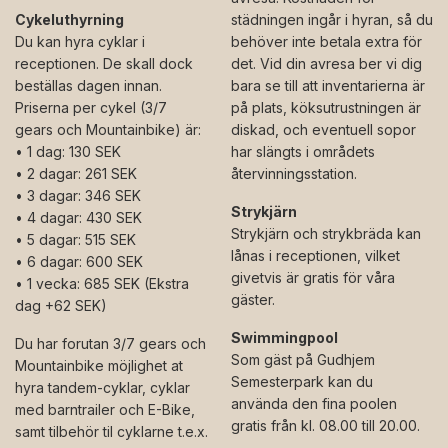
Cykeluthyrning
städningen ingår i hyran, så du
Du kan hyra cyklar i
behöver inte betala extra för
receptionen. De skall dock
det. Vid din avresa ber vi dig
beställas dagen innan.
bara se till att inventarierna är
Priserna per cykel (3/7
på plats, köksutrustningen är
gears och Mountainbike) är:
diskad, och eventuell sopor
• 1 dag: 130 SEK
har slängts i områdets
• 2 dagar: 261 SEK
återvinningsstation.
• 3 dagar: 346 SEK
Strykjärn
• 4 dagar: 430 SEK
Strykjärn och strykbräda kan
• 5 dagar: 515 SEK
lånas i receptionen, vilket
• 6 dagar: 600 SEK
givetvis är gratis för våra
• 1 vecka: 685 SEK (Ekstra
gäster.
dag +62 SEK)
Swimmingpool
Du har forutan 3/7 gears och
Som gäst på Gudhjem
Mountainbike möjlighet at
Semesterpark kan du
hyra tandem-cyklar, cyklar
använda den fina poolen
med barntrailer och E-Bike,
gratis från kl. 08.00 till 20.00.
samt tilbehör til cyklarne t.e.x.