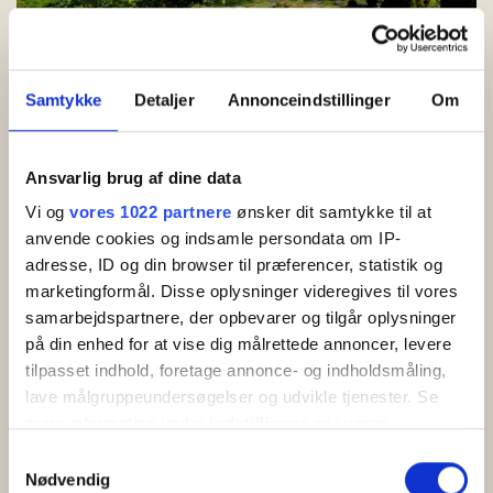
Se fram emot att utforska bergsstaden Gudhjem
Samtykke
Detaljer
Annonceindstillinger
Om
Trevliga semesterhus för 4-5 personer
Ansvarlig brug af dine data
Gudhjem Semesterpark består av trivsamma semesterhus med
ett mycket attraktivt läge nära centrum i Gudhjem, klipporna,
Vi og
vores 1022 partnere
ønsker dit samtykke til at
stranden och havet. Alla semesterhus är individuellt inredda,
anvende cookies og indsamle persondata om IP-
och bilderna på denna sida visar en genomsnittlig standard.
adresse, ID og din browser til præferencer, statistik og
Semesterhus med havsutsikt är placerade så att utsikten kan
marketingformål. Disse oplysninger videregives til vores
avnjutas från terrasserna.
samarbejdspartnere, der opbevarer og tilgår oplysninger
på din enhed for at vise dig målrettede annoncer, levere
tilpasset indhold, foretage annonce- og indholdsmåling,
lave målgruppeundersøgelser og udvikle tjenester. Se
mere information under
indstillinger
og i vores
persondatapolitik. Du kan altid trække dit samtykke
Samtykkevalg
tilbage eller ændre indstillinger fra vores
Nødvendig