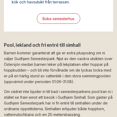
kök och havsutsikt från terrassen.
Boka semesterhus
Pool, lekland och fri entré till simhall
Barnen kommer garanterat att ge er extra pluspoäng om ni
väljer Gudhjem Semesterpark. Njut av den vackra utsikten över
Östersjön medan barnen leker på lekplatsen eller hoppar på
hoppkudden – och bli inte förvånade om de lyckas locka med
er på en härlig stund av vattenlek i den stora swimmingpoolen
(uppvärmd under perioden 01.06–31.08).
Om vädret inte bjuder in till bad i semesterparkens pool kan ni i
stället se fram emot ett besök i Gudhjem Simhall. Som gäster på
Gudhjem Semesterpark har ni fri entré till simhallen under de
ordinarie öppettiderna. Simhallen erbjuder både hopptorn,
vattenrutschbana och en 25-metersbassäng.