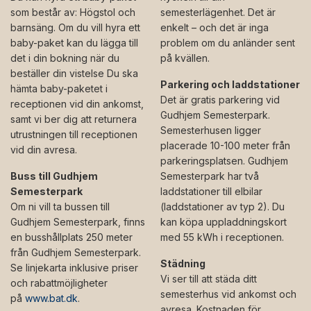
som består av: Högstol och
semesterlägenhet. Det är
barnsäng. Om du vill hyra ett
enkelt – och det är inga
baby-paket kan du lägga till
problem om du anländer sent
det i din bokning när du
på kvällen.
beställer din vistelse Du ska
Parkering och laddstationer
hämta baby-paketet i
Det är gratis parkering vid
receptionen vid din ankomst,
Gudhjem Semesterpark.
samt vi ber dig att returnera
Semesterhusen ligger
utrustningen till receptionen
placerade 10-100 meter från
vid din avresa.
parkeringsplatsen. Gudhjem
Buss till Gudhjem
Semesterpark har två
Semesterpark
laddstationer till elbilar
Om ni vill ta bussen till
(laddstationer av typ 2). Du
Gudhjem Semesterpark, finns
kan köpa uppladdningskort
en busshållplats 250 meter
med 55 kWh i receptionen.
från Gudhjem Semesterpark.
Städning
Se linjekarta inklusive priser
Vi ser till att städa ditt
och rabattmöjligheter
semesterhus vid ankomst och
på
www.bat.dk
.
avresa. Kostnaden för