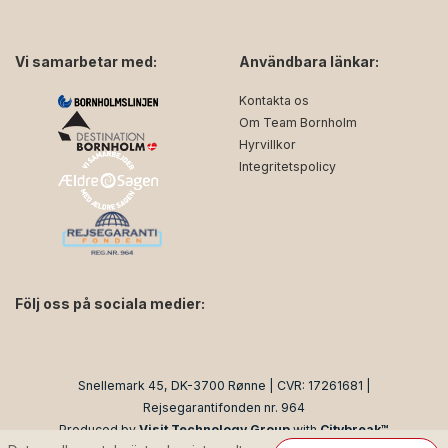
Vi samarbetar med:
Användbara länkar:
Kontakta os
Om Team Bornholm
Hyrvillkor
Integritetspolicy
Följ oss på sociala medier:
facebook
instagram
Snellemark 45, DK-3700 Rønne | CVR: 17261681 |
Rejsegarantifonden nr. 964
Produced by
Visit Technology Group
with
Citybreak™