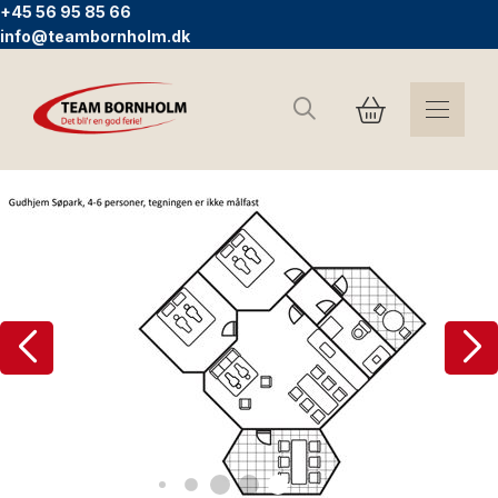
+45 56 95 85 66
info@teambornholm.dk
Sök