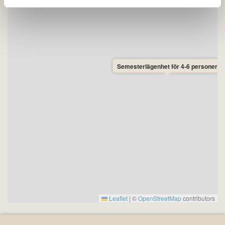
• Husdjur: Husdjur är tillåtna i utvalda lägenheter i
Gudhjem Søpark. Kom ihåg att meddela vid bokning
om du tar med husdjur.
• Avstånd till havet: Ca 200 meter fågelvägen.
• Avstånd till stranden: Ca 900 meter till Melsted
Strand.
Semesterlägenhet för 4-6 personer
• Avstånd till shopping: Ca 200 meter till Brugsen i
Gudhjem.
Leaflet
|
©
OpenStreetMap
contributors