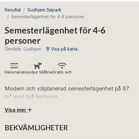
Resultat
Gudhjem Søpark
Semesterlägenhet för 4-6 personer
Semesterlägenhet för 4-6
personer
Område: Gudhjem
Visa på karta
Havsnära
Husdjur tillåtna
Gratis wifi
Modern och välplanerad semesterlägenhet på 67
m² med två terrasser.
Visa mer
Se fram emot härliga semesterdagar i denna trevliga
och rymliga semesterlägenhet för 4–6 personer – med
BEKVÄMLIGHETER
två terrasser som ger dig gott om sol under stora delar
av dagen.