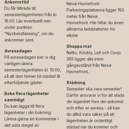
Ankomsttid
Nexø Havnefront.
Du får tillträde till
Parkeringsplatserna ligger 150
semesterlägenheten från kl.
meter från Nexø
16.00. Läs eventuellt mer
Havnefront. Här hittar du även
under punkten
allmänna laddstationer för
"Nyckelutlämning", om du
elbilar.
ankommer sent.
Shoppa mat
Avresedagen
Netto, Kvickly, Lidl och Coop
På avresedagen ber vi dig
365 ligger alla inom
vänligen lämna
gångavstånd från Nexø
semesterlägenheten kl. 10.00,
Havnefront..
så att den hinner bli städad åt
efterföljande gäster.
Städning
Semester ska vara semester!
Boka flera lägenheter
Därför ansvarar vi för att städa
samtidigt
din lägenhet före din ankomst
Du kan lägga till flera
och efter er avresa - så kan
lägenheter i din bokning.
du alltid vara säker på att
Lämna gärna en kommentar i
lägenheten är ordentligt
det sista steget av
städad när du kommer och