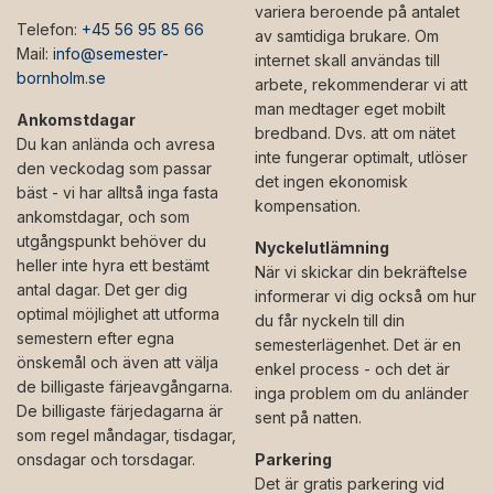
variera beroende på antalet
Telefon:
+45 56 95 85 66
av samtidiga brukare. Om
Mail:
info@semester-
internet skall användas till
bornholm.se
arbete, rekommenderar vi att
man medtager eget mobilt
Ankomstdagar
bredband. Dvs. att om nätet
Du kan anlända och avresa
inte fungerar optimalt, utlöser
den veckodag som passar
det ingen ekonomisk
bäst - vi har alltså inga fasta
kompensation.
ankomstdagar, och som
utgångspunkt behöver du
Nyckelutlämning
heller inte hyra ett bestämt
När vi skickar din bekräftelse
antal dagar. Det ger dig
informerar vi dig också om hur
optimal möjlighet att utforma
du får nyckeln till din
semestern efter egna
semesterlägenhet. Det är en
önskemål och även att välja
enkel process - och det är
de billigaste färjeavgångarna.
inga problem om du anländer
De billigaste färjedagarna är
sent på natten.
som regel måndagar, tisdagar,
onsdagar och torsdagar.
Parkering
Det är gratis parkering vid