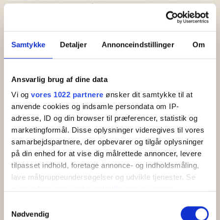
Nexø Havnefront ligger tæt på Balka Strand
Samtykke
Detaljer
Annonceindstillinger
Om
Nexø Havnefront - Fina
semesterlägenheter i Nexø - Vacker
havsutsikt
Ansvarlig brug af dine data
Vi og
vores 1022 partnere
ønsker dit samtykke til at
Tätt inpå torget hittar du de fina semesterlägenheterna i Nexø
anvende cookies og indsamle persondata om IP-
Havnefront. Lägenheterna, som är inredda för 2-4 personer, är
vackert belägna med utsikt över havet, hamnen och stadslivet i
adresse, ID og din browser til præferencer, statistik og
Nexø.
marketingformål. Disse oplysninger videregives til vores
samarbejdspartnere, der opbevarer og tilgår oplysninger
Nexø Havnefront är en underbar plats som är särskilt lämplig
på din enhed for at vise dig målrettede annoncer, levere
för par eller den lilla familjen. Om ni är en större familj som är på
tilpasset indhold, foretage annonce- og indholdsmåling,
resa - eller om ni reser med lite större barn, kan ni hyra flera
lave målgruppeundersøgelser og udvikle tjenester. Se
lägenheter och därmed bo tillsammans men ändå ha
mere information under
indstillinger
og i vores
möjligheten att dra er undan för lite egentid.
persondatapolitik. Du kan altid trække dit samtykke
Samtykkevalg
tilbage eller ændre indstillinger fra vores
Semesterlägenhet i Nexø för 2-4 personer
Nødvendig