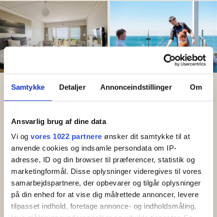
Samtykke
Detaljer
Annonceindstillinger
Om
Valfritt Hotell-boende och färja
tur och retur Sassnitz - Rønne
Ansvarlig brug af dine data
Vi og
vores 1022 partnere
ønsker dit samtykke til at
Bornholm
anvende cookies og indsamle persondata om IP-
adresse, ID og din browser til præferencer, statistik og
Åk till Bornholm och njut av den soldränkta ön. Gör
marketingformål. Disse oplysninger videregives til vores
det enkelt genom att boka ett paket där du bokar
samarbejdspartnere, der opbevarer og tilgår oplysninger
boende och färja samtidigt. Du väljer fritt bland alla
på din enhed for at vise dig målrettede annoncer, levere
våra boenden och kan även boka den förmånliga
tilpasset indhold, foretage annonce- og indholdsmåling,
paketresebiljetten från Bornholmslinjen