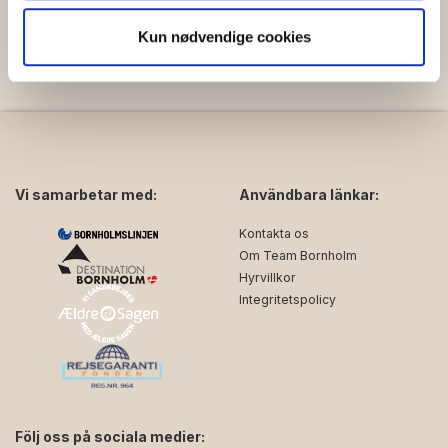
analysepartnere. Vores partnere kan kombinere disse
Kun nødvendige cookies
data med andre oplysninger, du har givet dem, eller som
de har indsamlet fra din brug af deres tjenester.
Vi samarbetar med:
Användbara länkar:
Kontakta os
Om Team Bornholm
Hyrvillkor
Integritetspolicy
Följ oss på sociala medier: