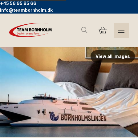
+45 56 95 85 66
info@teambornholm.dk
Sök
View all images