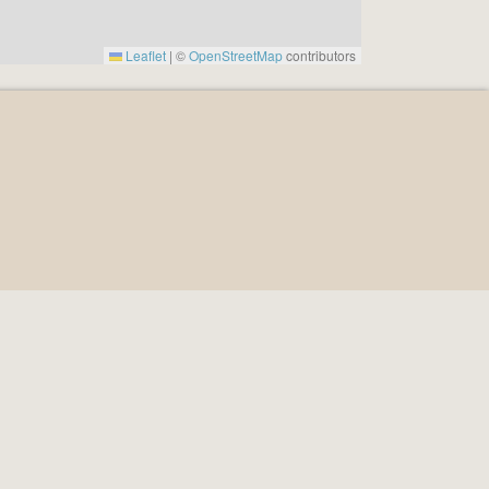
Leaflet
|
©
OpenStreetMap
contributors
4
n System