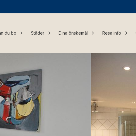
an du bo
Städer
Dina önskemål
Resa info