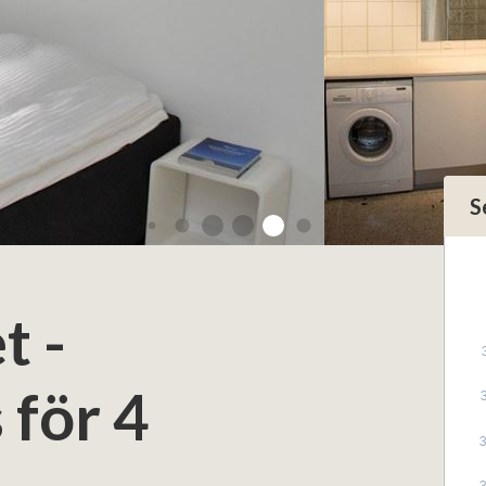
S
t -
 för 4