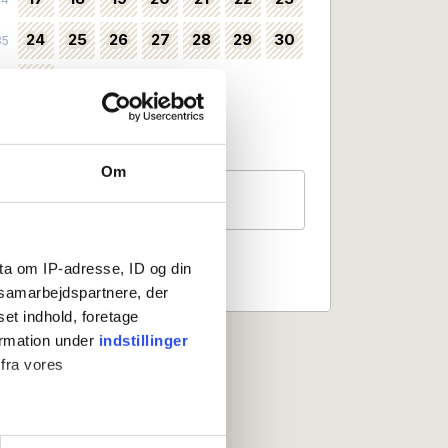
24
25
26
27
28
29
30
35
31
36
Valbart som incheckningsdatum
Ingen incheckning
Om
Gäster
2 personer
ta om IP-adresse, ID og din
s samarbejdspartnere, der
set indhold, foretage
ormation under
indstillinger
 fra vores