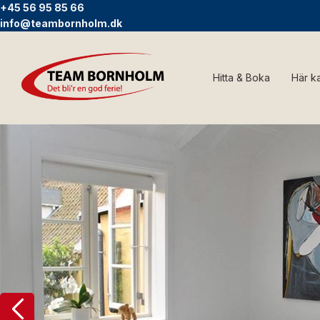
+45 56 95 85 66
info@teambornholm.dk
Hitta & Boka
Här k