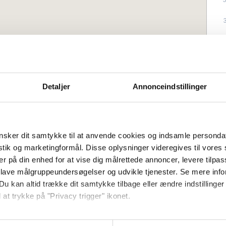
Detaljer
Annonceindstillinger
0 meter från Svaneke Torv.
ån Svaneke Torv och det vackra
sterhus inrett i New York-stil. Välj
sker dit samtykke til at anvende cookies og indsamle personda
t fritidshus med ett perfekt läge i Svaneke.
istik og marketingformål. Disse oplysninger videregives til vore
er på din enhed for at vise dig målrettede annoncer, levere tilpas
neke Torv. Se fram emot de mysiga
 lave målgruppeundersøgelser og udvikle tjenester. Se mere inf
 det finns massor av roliga erbjudanden
Du kan altid trække dit samtykke tilbage eller ændre indstillinger
estad med en kall öl på Svaneke Bryghus,
 at trykke på "Privacy trigger" ikonet.
Antal sovrum:
2
aneke är fylld med delikatesser. Handgjord
t är inte bara din mun som kan glädjas.
så gerne: