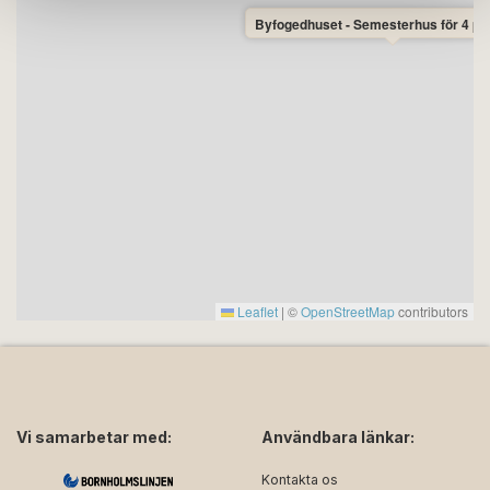
Byfogedhuset - Semesterhus för 4 pe
Information om Kronofogdens hus:
* Adress: Byfogedbakken 4B, 3740 Svaneke
* Antal sovrum: 2 sovrum med vardera en dubbelsäng
(4 sovplatser totalt)
* Antal badrum: 1 badrum
* Buss: Bussförbindelse 100 meter från Byfogedhuset.
Läs mer om busstrafiken på Bornholm här:
www.bat.dk
* Vitvaror: Spis, diskmaskin och kyl med liten frys
* Tvättmöjligheter: Ja, det finns en tvättmaskin i
badrummet
Leaflet
|
©
OpenStreetMap
contributors
* Braskamin: Ja
* Bostadsyta: 91 m2
* Byggår: 2004
* Avstånd till hamn med badmöjligheter: 300 meter
* Avstånd till centrum av Svaneke: 100 meter
Vi samarbetar med:
Användbara länkar:
* Avstånd till restaurang: 100 meter
* Avstånd till sandstrand: 1 000 meter
Kontakta os