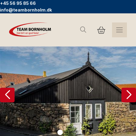
+45 56 95 85 66
info@teambornholm.dk
Sök