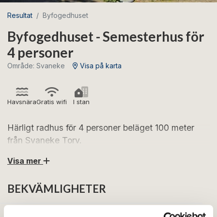
Resultat
Byfogedhuset
Byfogedhuset - Semesterhus för
4 personer
Område: Svaneke
Visa på karta
Havsnära
Gratis wifi
I stan
Härligt radhus för 4 personer beläget 100 meter
från Svaneke Torv.
Visa mer
Byfogedhuset hus ligger bara 100 meter från Svaneke
Torv och det vackra marknadslivet. Se fram emot ett
BEKVÄMLIGHETER
vackert semesterhus inrett i New York-stil. Välj
Byfogedhuset om du vill ha ett högkvalitativt fritidshus
med ett perfekt läge i Svaneke.