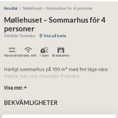
Resultat
Møllehuset – Sommarhus för 4 personer
Møllehuset – Sommarhus för 4
personer
Område: Svaneke
Visa på karta
Havsnära
Gratis wifi
I stan
Braskamin
Härligt sommarhus på 100 m² med fint läge nära
klippor, hav och charmiga Svaneke.
Visa mer
Se fram emot en härlig semester i Møllehuset, som
ligger lugnt på havssidan av Møllebakken – nära
BEKVÄMLIGHETER
Svanekes nästan 400 år gamla väderkvarn. Här bor ni
i rofyllda omgivningar med kort avstånd till både
klippor, hav och den mysiga stadskärnan. En liten stig