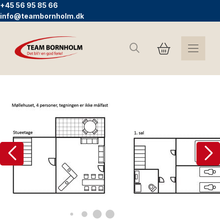
+45 56 95 85 66
info@teambornholm.dk
Sök