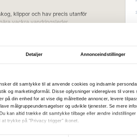
kog, klippor och hav precis utanför
 nära vackra vandringsleder,
 golfbanor - perfekt för både en aktiv
t natursköna områden, där gran- och
Detaljer
Annonceindstillinger
 öppna landskap. Här bor du precis intill
r är bland Danmarks bästa. Om du är
nda – men området erbjuder också vackra
Lördag
Ankomstdag (lågsäsong):
Valfri
r som Rø Plantage, Borgedalssøen och
sker dit samtykke til at anvende cookies og indsamle personda
t):
16:00
Utcheckning (senast):
10:00
istik og marketingformål. Disse oplysninger videregives til vore
er på din enhed for at vise dig målrettede annoncer, levere tilpas
er och är inredda med ett separat
 lave målgruppeundersøgelser og udvikle tjenester. Se mere inf
trasängar – perfekt för par, familjer eller
Du kan altid trække dit samtykke tilbage eller ændre indstillinger
Diskmaskin
skildhet under sin semester. Efter dagens
 at trykke på "Privacy trigger" ikonet.
Terrass/balkong
n med utsikt över de gröna gemensamma
Kaffebryggare/vattenkokare
det.
så gerne: