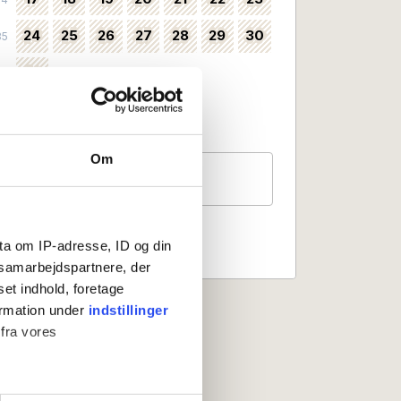
24
25
26
27
28
29
30
35
31
36
Valbart som incheckningsdatum
Ingen incheckning
Om
Gäster
2 personer
ta om IP-adresse, ID og din
s samarbejdspartnere, der
set indhold, foretage
ormation under
indstillinger
 fra vores