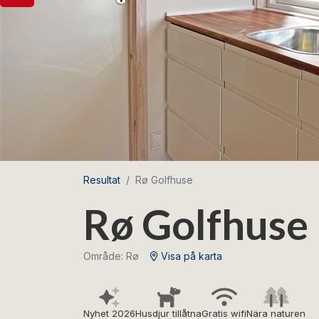
Resultat
Rø Golfhuse
Rø Golfhuse
Område: Rø
Visa på karta
Nyhet 2026
Husdjur tillåtna
Gratis wifi
Nära naturen