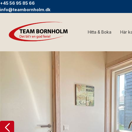
+45 56 95 85 66
info@teambornholm.dk
Hitta & Boka
Här k