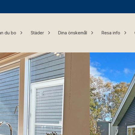
an du bo
Städer
Dina önskemål
Resa info