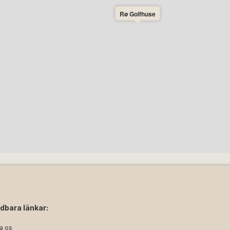
Rø Golfhuse
dbara länkar:
a os