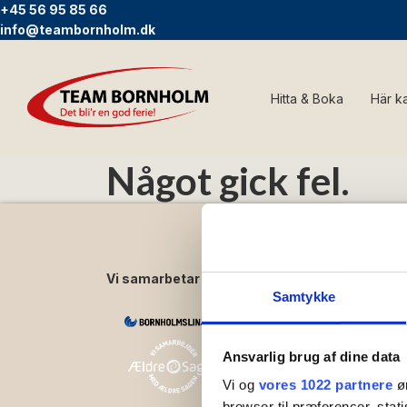
+45 56 95 85 66
info@teambornholm.dk
Hitta & Boka
Här k
Något gick fel.
Vi samarbetar med:
Använ
Samtykke
Kontakt
Om Tea
Hyrvillk
Ansvarlig brug af dine data
Integrit
Vi og
vores 1022 partnere
øn
browser til præferencer, stat