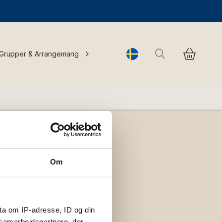
Sök
Grupper & Arrangemang
Change language
Om
ta om IP-adresse, ID og din
s samarbejdspartnere, der