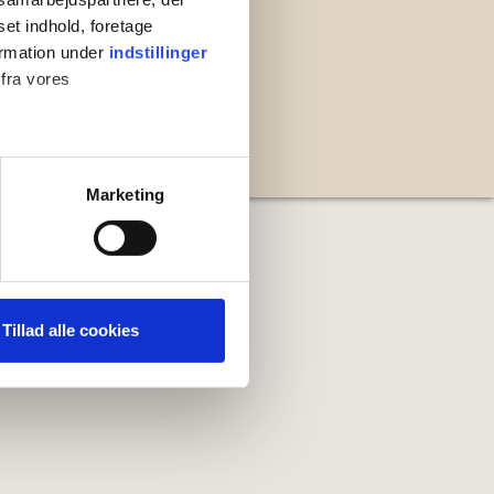
set indhold, foretage
ormation under
indstillinger
 fra vores
4
n System
ter
Marketing
ting)
 medier og til at analysere
nden for sociale medier,
Tillad alle cookies
e oplysninger, du har givet