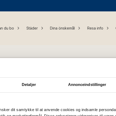
an du bo
Städer
Dina önskemål
Resa info
dbara länkar:
Detaljer
Annonceindstillinger
a os
m Bornholm
or
etspolicy
sker dit samtykke til at anvende cookies og indsamle personda
istik og marketingformål. Disse oplysninger videregives til vore