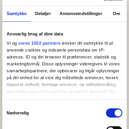
Kapacitet
vuxna och två barn.
Antal bäddar:
2
Samtykke
Detaljer
Annonceindstillinger
Om
Antal sovrum:
2
Lägenheten är 32 m² och praktiskt inredd: Ett rymligt
vardagsrum med soffa, matplats och TV med
Chromecast utgör ramen för din vistelse - och
Ansvarlig brug af dine data
Bra att veta
härifrån kan du njuta av den vackra utsikten över
Ankomstdag (högsäsong):
Lördag
Vi og
vores 1022 partnere
ønsker dit samtykke til at
havet. I öppen anslutning finns köket, där du också
Ankomstdag (lågsäsong):
Valfri
anvende cookies og indsamle persondata om IP-
kan låta blicken glida ut över vattnet medan du lagar
Incheckning (tidigast):
16:00
adresse, ID og din browser til præferencer, statistik og
mat. Från vardagsrummet finns utgång till badrummet
Utcheckning (senast):
10:00
marketingformål. Disse oplysninger videregives til vores
med dusch, toalett och handfat samt två separata
samarbejdspartnere, der opbevarer og tilgår oplysninger
sovrum – ett med dubbelsäng och ett med
på din enhed for at vise dig målrettede annoncer, levere
våningssäng.
Faciliteter
tilpasset indhold, foretage annonce- og indholdsmåling,
Gratis wifi
lave målgruppeundersøgelser og udvikle tjenester. Se
Information om Gnisten:
Terrass/balkong
mere information under
indstillinger
og i vores
TV
• Antal kvadratmeter och våning: 32 m2 i ett plan.
persondatapolitik. Du kan altid trække dit samtykke
Kylskåp
• Antal sovrum: 2 sovrum. Ett rum med en
Samtykkevalg
tilbage eller ændre indstillinger fra vores
Kaffebryggare/vattenkokare
Nødvendig
dubbelsäng, som består av två boxsängar på 80x200,
Kök
"Cookiedeklaration", eller ved at trykke på "Privacy
och ett rum med våningssängar för två barn.
trigger" ikonet.
• Antal badrum: Ett badrum med dusch, toalett och