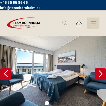
+45 56 95 85 66
info@teambornholm.dk
Sök