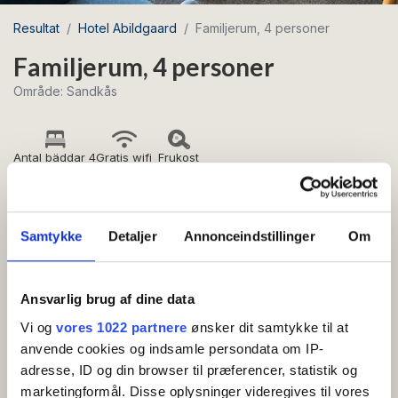
Resultat
Hotel Abildgaard
Familjerum, 4 personer
Familjerum, 4 personer
Område: Sandkås
Antal bäddar 4
Gratis wifi
Frukost
Stort allrum med kombinerat sov- och vardagsrum
Samtykke
Detaljer
Annonceindstillinger
Om
(2 sovplatser) och extra sovrum (2 sovplatser). All
inclusive: Frukost och en stor kvällsbuffé med
drycker ingår i rumspriset, som gäller för 4
Ansvarlig brug af dine data
personer.
Vi og
vores 1022 partnere
ønsker dit samtykke til at
anvende cookies og indsamle persondata om IP-
adresse, ID og din browser til præferencer, statistik og
BEKVÄMLIGHETER
marketingformål. Disse oplysninger videregives til vores