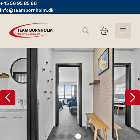
+45 56 95 85 66
info@teambornholm.dk
Sök