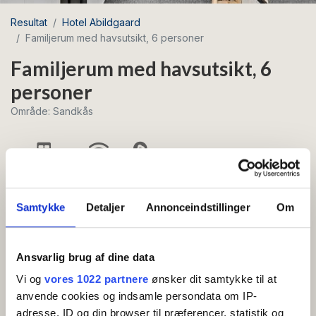
Resultat
Hotel Abildgaard
Familjerum med havsutsikt, 6 personer
Familjerum med havsutsikt, 6
personer
Område: Sandkås
Antal bäddar 6
Gratis wifi
Frukost
Samtykke
Detaljer
Annonceindstillinger
Om
Stort allrum med havsutsikt, samt ett kombinerat
sov- och vardagsrum (2 sovplatser) och två extra
sovrum (4 sovplatser). All inclusive: Frukost och
Ansvarlig brug af dine data
en stor middagsbuffé med drycker ingår i
Vi og
vores 1022 partnere
ønsker dit samtykke til at
rumspriset, som gäller för 6 personer.
anvende cookies og indsamle persondata om IP-
adresse, ID og din browser til præferencer, statistik og