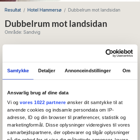
Resultat
Hotel Hammersø
Dubbelrum mot landsidan
Dubbelrum mot landsidan
Område: Sandvig
Gratis wifi
Frukost
Samtykke
Detaljer
Annonceindstillinger
Om
Mysigt dubbelrum med fransk balkong eller
terrass – bekväm bas med utsikt mot landsidan
Ansvarlig brug af dine data
och Hammersø.
Vi og
vores 1022 partnere
ønsker dit samtykke til at
anvende cookies og indsamle persondata om IP-
BEKVÄMLIGHETER
adresse, ID og din browser til præferencer, statistik og
marketingformål. Disse oplysninger videregives til vores
samarbejdspartnere, der opbevarer og tilgår oplysninger
Bra att veta
på din enhed for at vise dig målrettede annoncer, levere