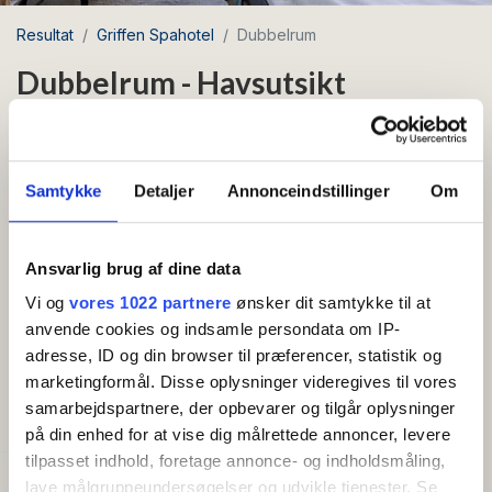
Resultat
Griffen Spahotel
Dubbelrum
Dubbelrum - Havsutsikt
(Handikappvänligt)
Område: Rønne
Samtykke
Detaljer
Annonceindstillinger
Om
Antal bäddar 2
Gratis wifi
Ansvarlig brug af dine data
Vi og
vores 1022 partnere
ønsker dit samtykke til at
Dubbelrum med havsutsikt och balkong
anvende cookies og indsamle persondata om IP-
(Handikappvänligt)
adresse, ID og din browser til præferencer, statistik og
marketingformål. Disse oplysninger videregives til vores
samarbejdspartnere, der opbevarer og tilgår oplysninger
BEKVÄMLIGHETER
på din enhed for at vise dig målrettede annoncer, levere
tilpasset indhold, foretage annonce- og indholdsmåling,
lave målgruppeundersøgelser og udvikle tjenester. Se
Kapacitet