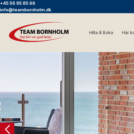
+45 56 95 85 66
info@teambornholm.dk
Hitta & Boka
Här k