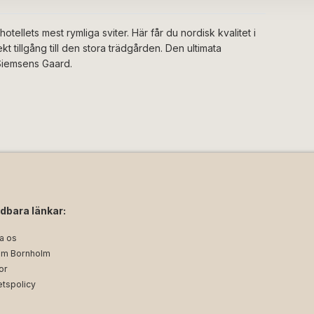
hotellets mest rymliga sviter. Här får du nordisk kvalitet i
t tillgång till den stora trädgården. Den ultimata
Siemsens Gaard.
dbara länkar:
a os
m Bornholm
or
etspolicy