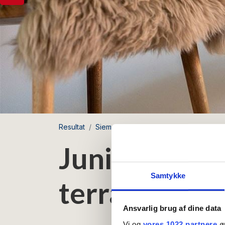
Resultat
Siemsens Gaard
Juniorsvit med priva
Juniorsvit m
Samtykke
terrass
Ansvarlig brug af dine data
Vi og
vores 1022 partnere
øn