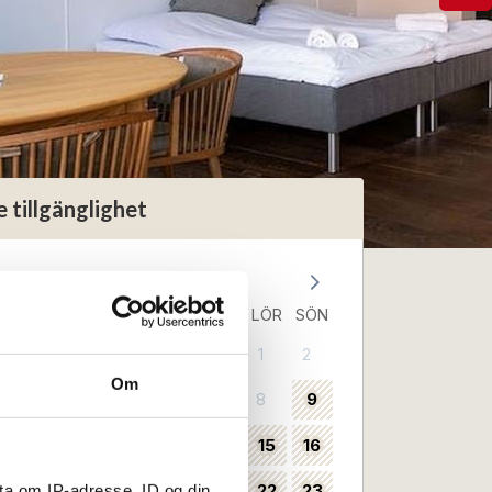
e tillgänglighet
Augusti 2026
MÅN
TIS
ONS
TORS
FRE
LÖR
SÖN
1
2
31
Om
3
4
5
6
7
8
9
32
10
11
12
13
14
15
16
33
17
18
19
20
21
22
23
ta om IP-adresse, ID og din
34