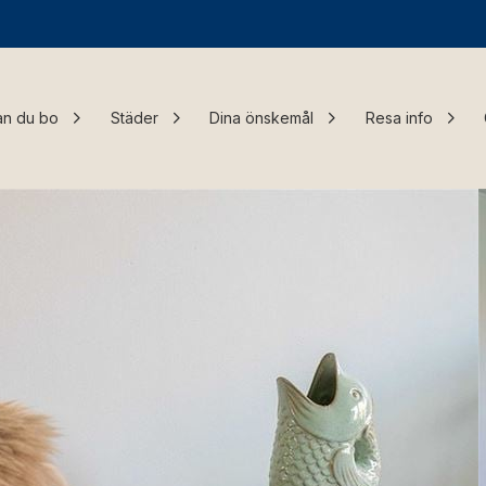
an du bo
Städer
Dina önskemål
Resa info