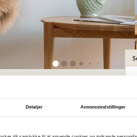
S
t terrass
ed privat
Detaljer
Annonceindstillinger
sker dit samtykke til at anvende cookies og indsamle personda