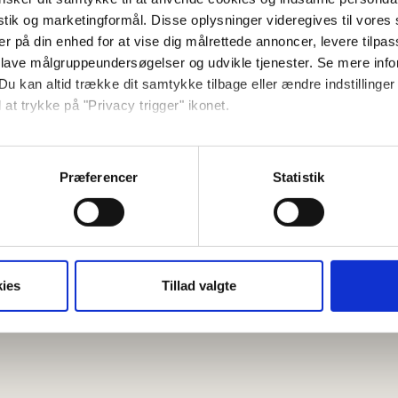
istik og marketingformål. Disse oplysninger videregives til vore
er på din enhed for at vise dig målrettede annoncer, levere tilpas
 lave målgruppeundersøgelser og udvikle tjenester. Se mere inf
Du kan altid trække dit samtykke tilbage eller ændre indstillinger
rivat terrass.
 at trykke på "Privacy trigger" ikonet.
så gerne:
sninger om din placering, der kan være nøjagtig inden for få me
Præferencer
Statistik
 baseret på en scanning af dens unikke karakteristika (fingerprin
ebsitet.
se vores indhold og annoncer, til at vise dig funktioner til sociale
oplysninger om din brug af vores hjemmeside med vores partnere i
t):
14:00
Utcheckning (senast):
10:00
ies
Tillad valgte
ysepartnere. Vores partnere kan kombinere disse data med andr
et fra din brug af deres tjenester.