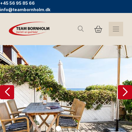
+45 56 95 85 66
info@teambornholm.dk
Sök