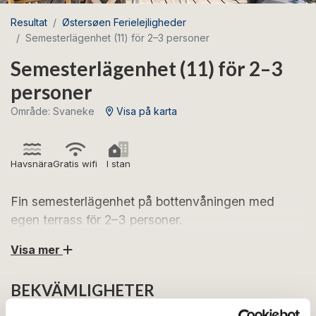
Resultat
Østersøen Ferielejligheder
Semesterlägenhet (11) för 2–3 personer
Semesterlägenhet (11) för 2–3
personer
Område: Svaneke
Visa på karta
Havsnära
Gratis wifi
I stan
Fin semesterlägenhet på bottenvåningen med
egen terrass för 2–3 personer.
Visa mer
Se fram emot avkopplande semesterdagar i fina
lägenhet mitt i hjärtat av Svaneke.
BEKVÄMLIGHETER
Lägenheten ligger på bottenvåningen och är inredd