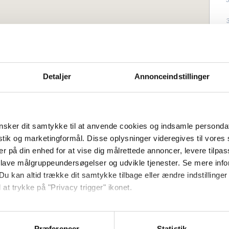
Detaljer
Annonceindstillinger
ttenvåningen med havsutsikt för 2–4
sker dit samtykke til at anvende cookies og indsamle personda
 semesterlägenhet mitt i charmiga
istik og marketingformål. Disse oplysninger videregives til vore
er på din enhed for at vise dig målrettede annoncer, levere tilpas
 lave målgruppeundersøgelser og udvikle tjenester. Se mere inf
är inredd enligt följande:
Du kan altid trække dit samtykke tilbage eller ændre indstillinger
stade köket. Från köket finns tillgång till
 at trykke på "Privacy trigger" ikonet.
Antal sovrum:
1
t till lägenhetens vardagsrum, som är
ffa:
2
ch det andra med fåtöljer, TV och en
så gerne:
barn.
sninger om din placering, der kan være nøjagtig inden for få me
Præferencer
Statistik