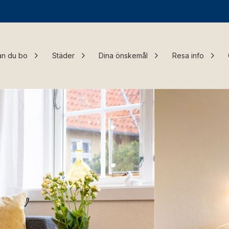
an du bo
Städer
Dina önskemål
Resa info