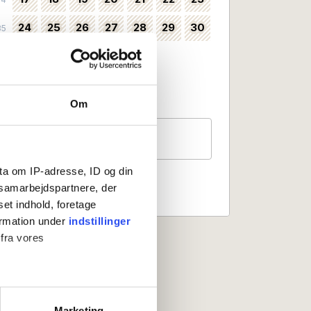
24
25
26
27
28
29
30
35
31
36
Valbart som incheckningsdatum
Ingen incheckning
Om
Gäster
2 personer
ta om IP-adresse, ID og din
s samarbejdspartnere, der
set indhold, foretage
ormation under
indstillinger
 fra vores
ter
Marketing