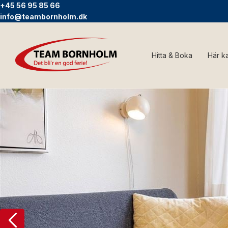
+45 56 95 85 66
info@teambornholm.dk
Hitta & Boka
Här k