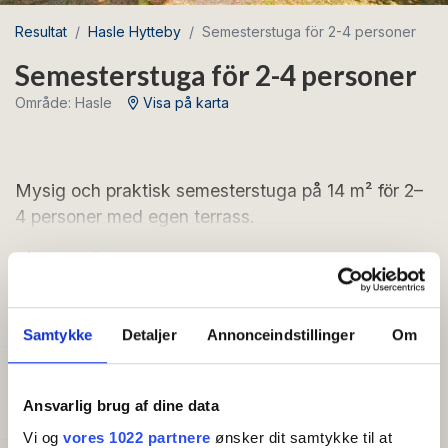
Resultat
Hasle Hytteby
Semesterstuga för 2-4 personer
Semesterstuga för 2-4 personer
Område: Hasle
Visa på karta
Mysig och praktisk semesterstuga på 14 m² för 2–
4 personer med egen terrass.
Visa mer
Trots stugans kompakta storlek känns den rymlig tack
vare en funktionell och genomtänkt planlösning.
BEKVÄMLIGHETER
Samtykke
Detaljer
Annonceindstillinger
Om
Stugan har ett litet men välutrustat pentry med
handfat med kallt vatten, två kokplattor, kylskåp (utan
Kapacitet
frys), vattenkokare och köksutrustning för fyra
Antal bäddar:
4
Ansvarlig brug af dine data
personer. I ena änden av stugan finns ett hopfällbart
matbord med plats för fyra. Stugan värms upp med
Vi og
vores 1022 partnere
ønsker dit samtykke til at