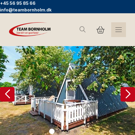
+45 56 95 85 66
info@teambornholm.dk
Sök