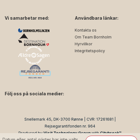
Vi samarbetar med:
Användbara länkar:
Kontakta os
Om Team Bornholm
Hyrvillkor
Integritetspolicy
Följ oss på sociala medier:
facebook
instagram
Snellemark 45, DK-3700 Rønne | CVR: 17261681 |
Rejsegarantifonden nr. 964
Produced by
Visit Technology Group
with
Citybreak™
Datum eller antal gäster har inte valts
Information & Reservation System