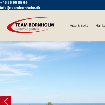
+45 56 95 85 66
info@teambornholm.dk
Hitta & Boka
Här k