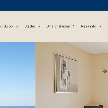
an du bo
Städer
Dina önskemål
Resa info