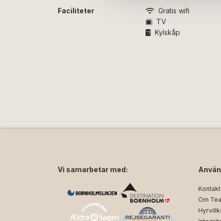
hårtork.
Faciliteter
Gratis wifi
TV
Alla lägenheter har egen balkong eller ter
Kylskåp
ligger antingen i markplan eller på första v
Observera
att lägenheterna på Pension Koc
innebär att inredningsstilen kan variera. Bi
Vi samarbetar med:
Använ
Kontakt
Om Tea
Hyrvillk