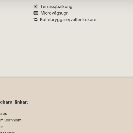
Terrass/balkong
Microvågsugn
rass med utemöbler och havsutsikt och
Kaffebryggare/vattenkokare
åningen.
h ägs och inreds av olika ägare, vilket
lderna är vägledande.
dbara länkar:
a os
m Bornholm
or