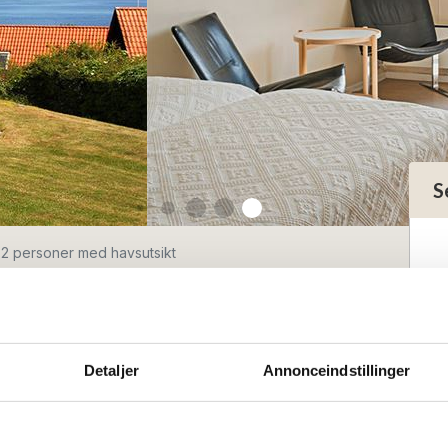
S
 2 personer med havsutsikt
nhet för 2
d havsutsikt
Detaljer
Annonceindstillinger