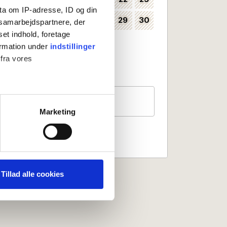
ta om IP-adresse, ID og din
24
25
26
27
28
29
30
35
s samarbejdspartnere, der
set indhold, foretage
31
36
ormation under
indstillinger
 fra vores
Valbart som incheckningsdatum
Ingen incheckning
Gäster
2 personer
ter
Marketing
ting)
 medier og til at analysere
nden for sociale medier,
Tillad alle cookies
e oplysninger, du har givet