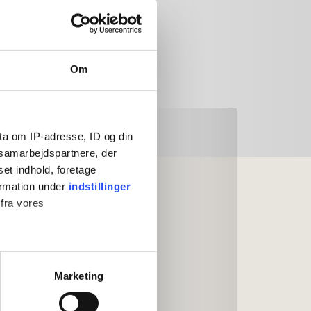
Om
ta om IP-adresse, ID og din
s samarbejdspartnere, der
set indhold, foretage
ormation under
indstillinger
 fra vores
ter
Marketing
ting)