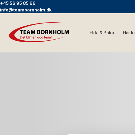
+45 56 95 85 66
info@teambornholm.dk
Hitta & Boka
Här k