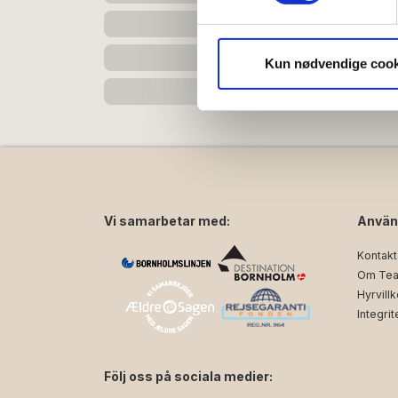
Vi bruger cookies til at tilpas
vores trafik. Vi deler også 
Kun nødvendige cook
annonceringspartnere og anal
dem, eller som de har indsaml
Vi samarbetar med:
Använ
Kontakt
Om Tea
Hyrvillk
Integrit
Följ oss på sociala medier: