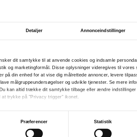
Detaljer
Annonceindstillinger
sker dit samtykke til at anvende cookies og indsamle personda
istik og marketingformål. Disse oplysninger videregives til vore
er på din enhed for at vise dig målrettede annoncer, levere tilpas
 lave målgruppeundersøgelser og udvikle tjenester. Se mere inf
Du kan altid trække dit samtykke tilbage eller ændre indstillinger
 at trykke på "Privacy trigger" ikonet.
så gerne:
sninger om din placering, der kan være nøjagtig inden for få me
Præferencer
Statistik
 baseret på en scanning af dens unikke karakteristika (fingerprin
ebsitet.