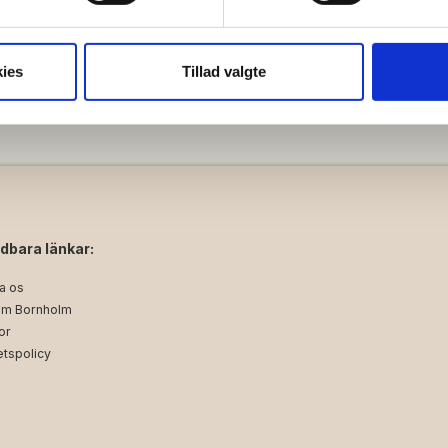
se vores indhold og annoncer, til at vise dig funktioner til sociale
oplysninger om din brug af vores hjemmeside med vores partnere i
ies
Tillad valgte
ysepartnere. Vores partnere kan kombinere disse data med andr
et fra din brug af deres tjenester.
dbara länkar:
a os
m Bornholm
or
etspolicy