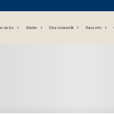
an du bo
Städer
Dina önskemål
Resa info