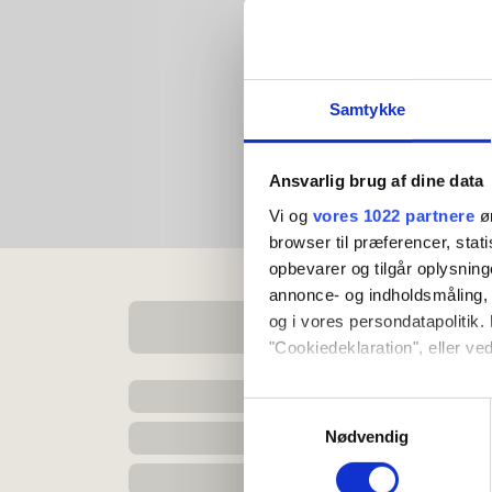
Samtykke
Ansvarlig brug af dine data
Vi og
vores 1022 partnere
øn
browser til præferencer, stat
opbevarer og tilgår oplysning
annonce- og indholdsmåling,
og i vores persondatapolitik. 
"Cookiedeklaration", eller ved
Hvis du tillader det, vil vi og
Samtykkevalg
Indsamle præcise oply
Nødvendig
Identificere din enhed
Dine valg anvendes på hele w