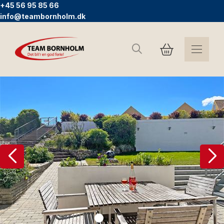
+45 56 95 85 66
info@teambornholm.dk
Sök