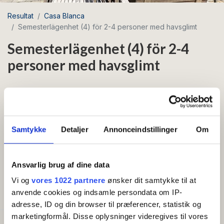
Resultat
Casa Blanca
Semesterlägenhet (4) för 2-4 personer med havsglimt
Semesterlägenhet (4) för 2-4
personer med havsglimt
Havsnära
Gratis wifi
I stan
Samtykke
Detaljer
Annonceindstillinger
Om
Semesterlägenhet på 54 m² belägen på
bottenvåningen med havsglimt från kök/allrum och
en egen terrass som vetter mot innergården.
Ansvarlig brug af dine data
Visa mer
Vi og
vores 1022 partnere
ønsker dit samtykke til at
Semesterlägenhet 4 på Casa Blanca är en ljus
BEKVÄMLIGHETER
anvende cookies og indsamle persondata om IP-
semesterlägenhet på 54 m² för 2-4 personer.
adresse, ID og din browser til præferencer, statistik og
marketingformål. Disse oplysninger videregives til vores
Lägenheten ligger på bottenvåningen och är inredd