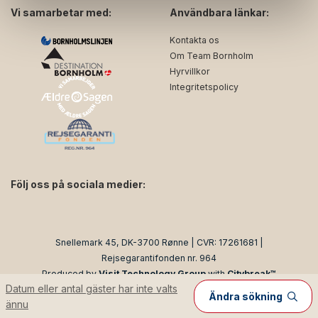
Vi samarbetar med:
Användbara länkar:
Kontakta os
Om Team Bornholm
Hyrvillkor
Integritetspolicy
Följ oss på sociala medier:
facebook
instagram
Snellemark 45, DK-3700 Rønne | CVR: 17261681 |
Rejsegarantifonden nr. 964
Produced by
Visit Technology Group
with
Citybreak™
Datum eller antal gäster har inte valts
Information & Reservation System
Ändra sökning
ännu