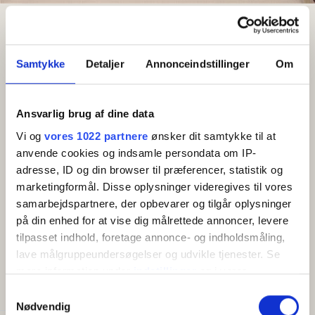
Resultat
Sandvig Søpark
Semesterlägenhet för 4-6 personer
Semesterlägenhet för 4-6
Samtykke
Detaljer
Annonceindstillinger
Om
personer
Område: Sandvig
Ansvarlig brug af dine data
Vi og
vores 1022 partnere
ønsker dit samtykke til at
anvende cookies og indsamle persondata om IP-
Gratis wifi
adresse, ID og din browser til præferencer, statistik og
marketingformål. Disse oplysninger videregives til vores
Vacker semesterlägenhet designad av den
samarbejdspartnere, der opbevarer og tilgår oplysninger
bornholmska designern Pernille Bülow.
på din enhed for at vise dig målrettede annoncer, levere
tilpasset indhold, foretage annonce- og indholdsmåling,
Visa mer
Lägenheternas inredning är designad av den välkända
lave målgruppeundersøgelser og udvikle tjenester. Se
bornholmska designern Pernille Bülow. Du kan därför
mere information under
indstillinger
og i vores
BEKVÄMLIGHETER
se fram emot att bo i några fina lägenheter.
persondatapolitik. Du kan altid trække dit samtykke
Samtykkevalg
Semesterlägenheterna, som alla ligger på
tilbage eller ændre indstillinger fra vores
Nødvendig