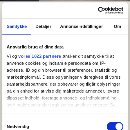
Resultat
Sandvig Søpark
Semesterlägenhet för 4-6 personer
Semesterlägenhet för 4-6
Samtykke
Detaljer
Annonceindstillinger
Om
personer
Område: Sandvig
Ansvarlig brug af dine data
Vi og
vores 1022 partnere
ønsker dit samtykke til at
anvende cookies og indsamle persondata om IP-
Gratis wifi
adresse, ID og din browser til præferencer, statistik og
marketingformål. Disse oplysninger videregives til vores
Vacker semesterlägenhet designad av den
samarbejdspartnere, der opbevarer og tilgår oplysninger
bornholmska designern Pernille Bülow.
på din enhed for at vise dig målrettede annoncer, levere
tilpasset indhold, foretage annonce- og indholdsmåling,
Visa mer
Lägenheternas inredning är designad av den välkända
lave målgruppeundersøgelser og udvikle tjenester. Se
bornholmska designern Pernille Bülow. Du kan därför
mere information under
indstillinger
og i vores
BEKVÄMLIGHETER
se fram emot att bo i några fina lägenheter.
persondatapolitik. Du kan altid trække dit samtykke
Samtykkevalg
Semesterlägenheterna, som alla ligger på
tilbage eller ændre indstillinger fra vores
Nødvendig