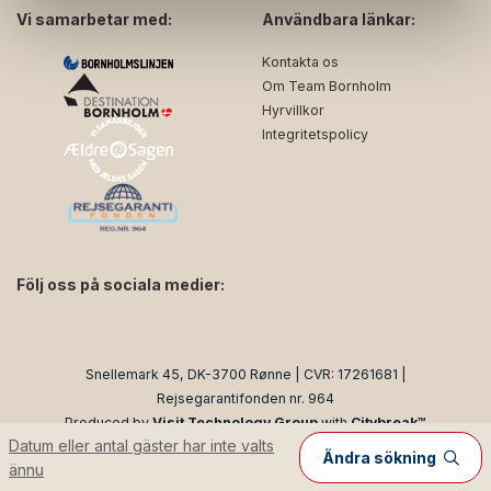
Vi samarbetar med:
Användbara länkar:
Kontakta os
Om Team Bornholm
Hyrvillkor
Integritetspolicy
Följ oss på sociala medier:
facebook
instagram
Snellemark 45, DK-3700 Rønne | CVR: 17261681 |
Rejsegarantifonden nr. 964
Produced by
Visit Technology Group
with
Citybreak™
Datum eller antal gäster har inte valts
Information & Reservation System
Ändra sökning
ännu