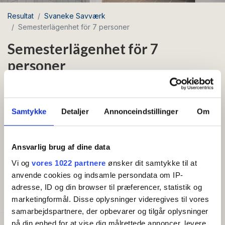
Resultat
Svaneke Savværk
Semesterlägenhet för 7 personer
Semesterlägenhet för 7
personer
Område: Svaneke
Samtykke
Detaljer
Annonceindstillinger
Om
Vacker och modern lägenhet i två plan på 105 m2.
Ansvarlig brug af dine data
Lägenhet belägen på 2 våningar (1: a och 2: a
våningen). 1: a våningen är inredd med en hall,
Vi og
vores 1022 partnere
ønsker dit samtykke til at
Visa mer
badrum, stort vardagsrum med TV och
anvende cookies og indsamle persondata om IP-
soffarrangemang, stort kök och matplats. Från 1:a
adresse, ID og din browser til præferencer, statistik og
BEKVÄMLIGHETER
våningen finns en trappa till 2:a våningen, där det finns
marketingformål. Disse oplysninger videregives til vores
tre härliga sovrum. I varje sovrum finns en
samarbejdspartnere, der opbevarer og tilgår oplysninger
dubbelsäng, och i ett sovrum finns ytterligare en
på din enhed for at vise dig målrettede annoncer, levere