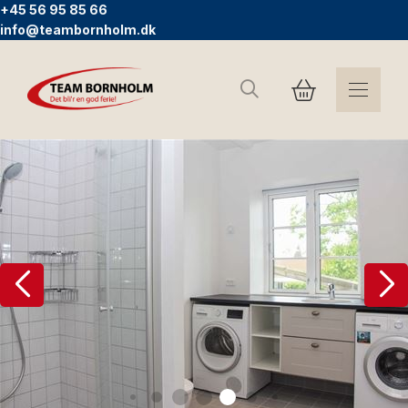
+45 56 95 85 66
info@teambornholm.dk
Sök