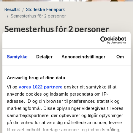
Resultat
Storløkke Feriepark
Semesterhus för 2 personer
Semesterhus för 2 personer
Område: Allinge
Samtykke
Detaljer
Annonceindstillinger
Om
Gratis wifi
Härligt semesterhus på 34 m² med trevlig
Ansvarlig brug af dine data
inhägnad innergård.
Vi og
vores 1022 partnere
ønsker dit samtykke til at
anvende cookies og indsamle persondata om IP-
Semesterhus på 34 m²: Entréhall, badrum, kombinerat
adresse, ID og din browser til præferencer, statistik og
vardagsrum och sovrum med två sovplatser
marketingformål. Disse oplysninger videregives til vores
(bäddsoffa), TV, kök med spis, kylskåp med liten
samarbejdspartnere, der opbevarer og tilgår oplysninger
frysbox, kaffebryggare och vattenkokare. Inhägnad
på din enhed for at vise dig målrettede annoncer, levere
solgård/terrass med trädgårdsmöbler.
tilpasset indhold, foretage annonce- og indholdsmåling,