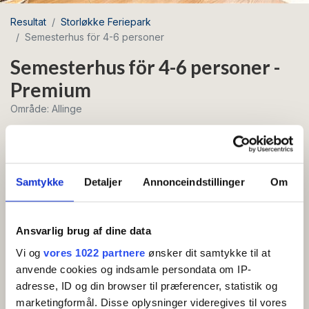
Resultat
Storløkke Feriepark
Semesterhus för 4-6 personer
Semesterhus för 4-6 personer -
Premium
Område: Allinge
Gratis wifi
Samtykke
Detaljer
Annonceindstillinger
Om
Härligt semesterhus på 58m² med särskilt fin
inredning och trevlig inhägnad innergård.
Ansvarlig brug af dine data
Semesterhus på 58 m²: Entréhall, 2 sovrum med 2
Vi og
vores 1022 partnere
ønsker dit samtykke til at
bäddar vardera, badrum, kombinerat vardagsrum och
anvende cookies og indsamle persondata om IP-
sovrum med två sovplatser (bäddsoffa), TV, nyare kök
adresse, ID og din browser til præferencer, statistik og
marketingformål. Disse oplysninger videregives til vores
med diskmaskin, spis, kylskåp med liten frysbox,