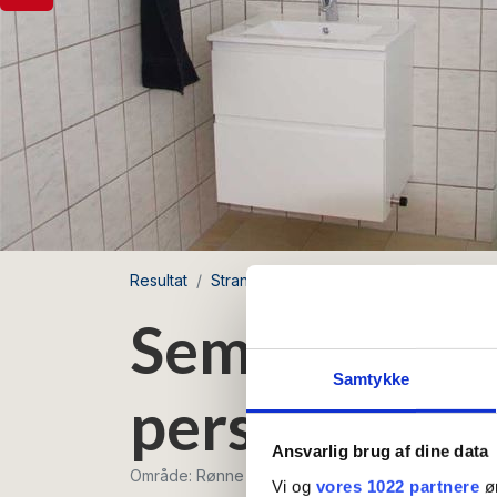
Resultat
Strandløkken
Semesterhus för 4-6 
Semesterhus 
Samtykke
personer
Ansvarlig brug af dine data
Område: Rønne
Vi og
vores 1022 partnere
øn