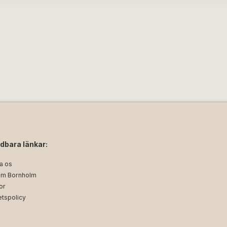
dbara länkar:
a os
m Bornholm
or
etspolicy