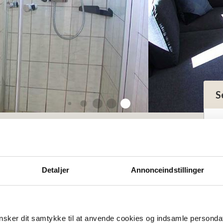
S
personer
för 4-6
Detaljer
Annonceindstillinger
sker dit samtykke til at anvende cookies og indsamle personda