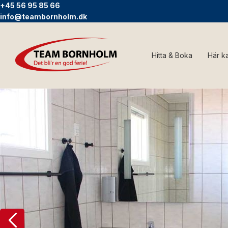
+45 56 95 85 66
info@teambornholm.dk
Hitta & Boka
Här k