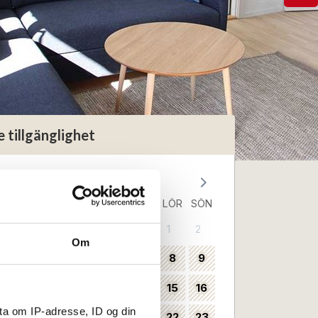
e tillgänglighet
Augusti 2026
MÅN
TIS
ONS
TORS
FRE
LÖR
SÖN
1
2
31
Om
3
4
5
6
7
8
9
32
10
11
12
13
14
15
16
33
ta om IP-adresse, ID og din
17
18
19
20
21
22
23
34