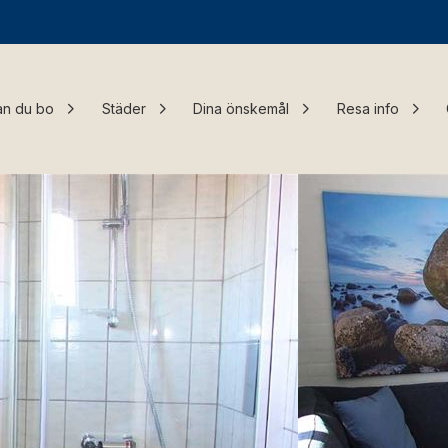
an du bo
Städer
Dina önskemål
Resa info