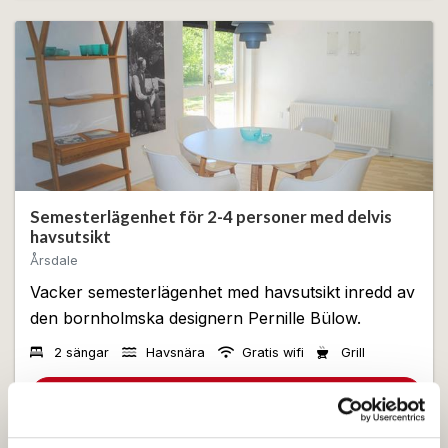
och prata med lokalbefolkningen.
Årsdale Søpark erbjuder boenden där hundar och
katter är tillåtna. Dock kan det hända att de
husdjursvänliga boendena är fullbokade, även om det
generellt finns lediga boenden. Om detta gäller din
bokning, kommer vi alltid att kontakta dig kort efter din
reservation.
Semesterlägenhet för 2-4 personer med delvis
havsutsikt
Årsdale
Vacker semesterlägenhet med havsutsikt inredd av
den bornholmska designern Pernille Bülow.
2 sängar
Havsnära
Gratis wifi
Grill
Visa