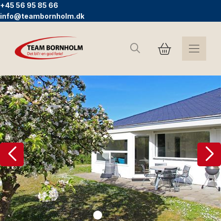
+45 56 95 85 66
info@teambornholm.dk
Sök