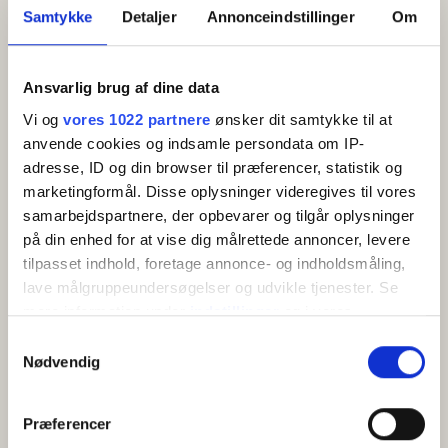
Samtykke
Detaljer
Annonceindstillinger
Om
Ansvarlig brug af dine data
Vi og
vores 1022 partnere
ønsker dit samtykke til at
anvende cookies og indsamle persondata om IP-
adresse, ID og din browser til præferencer, statistik og
marketingformål. Disse oplysninger videregives til vores
Semesterlägenhet för 2-4 personer med
samarbejdspartnere, der opbevarer og tilgår oplysninger
havsutsikt
på din enhed for at vise dig målrettede annoncer, levere
Årsdale
tilpasset indhold, foretage annonce- og indholdsmåling,
Vacker semesterlägenhet med havsutsikt inredd av
lave målgruppeundersøgelser og udvikle tjenester. Se
den bornholmska designern Pernille Bülow.
mere information under
indstillinger
og i vores
persondatapolitik. Du kan altid trække dit samtykke
Samtykkevalg
2 sängar
Havsnära
Gratis wifi
Grill
tilbage eller ændre indstillinger fra vores
Nødvendig
"Cookiedeklaration", eller ved at trykke på "Privacy
Visa
trigger" ikonet.
Præferencer