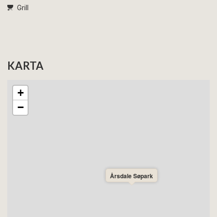
Grill
KARTA
+
−
Årsdale Søpark