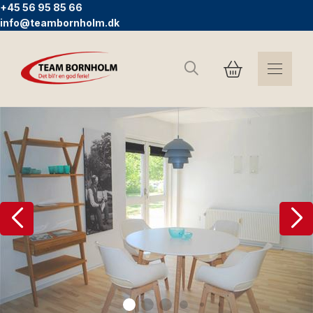
+45 56 95 85 66
info@teambornholm.dk
Sök