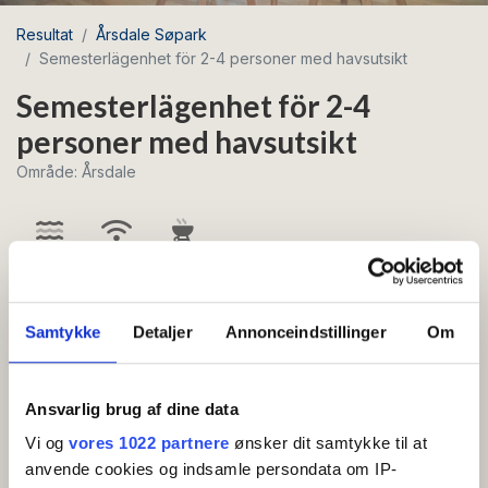
Resultat
Årsdale Søpark
Semesterlägenhet för 2-4 personer med havsutsikt
Semesterlägenhet för 2-4
personer med havsutsikt
Område: Årsdale
Havsnära
Gratis wifi
Grill
Vacker semesterlägenhet med havsutsikt inredd
Samtykke
Detaljer
Annonceindstillinger
Om
av den bornholmska designern Pernille Bülow.
Entréhall, vardagsrum med bäddsoffa (2 sovplatser),
Ansvarlig brug af dine data
stort och välutrustat kök med diskmaskin, sovrum med
Vi og
vores 1022 partnere
ønsker dit samtykke til at
dubbelsäng (2 sovplatser) och badrum. Från
anvende cookies og indsamle persondata om IP-
vardagsrummet finns utgång till en balkong eller