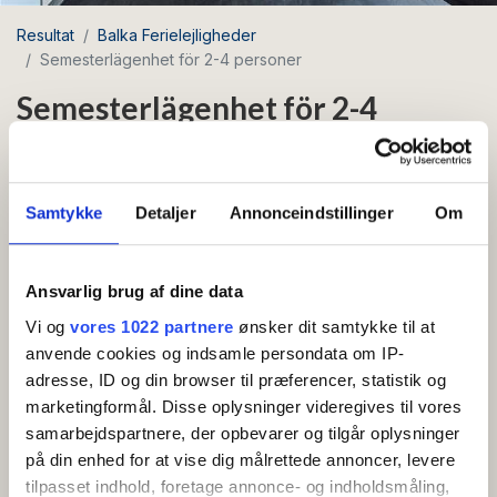
Resultat
Balka Ferielejligheder
Semesterlägenhet för 2-4 personer
Semesterlägenhet för 2-4
personer
Område: Balka
Samtykke
Detaljer
Annonceindstillinger
Om
Gratis wifi
Ansvarlig brug af dine data
Vacker och inbjudande lägenhet på 36 m2 med
Vi og
vores 1022 partnere
ønsker dit samtykke til at
egen solterrass i sydvästläge, belägen bara 400
anvende cookies og indsamle persondata om IP-
meter från den vackra sandstranden i Balka.
adresse, ID og din browser til præferencer, statistik og
marketingformål. Disse oplysninger videregives til vores
Lägenhet på bottenvåningen med hall, kök med
samarbejdspartnere, der opbevarer og tilgår oplysninger
kaffebryggare, vattenkokare och kyl med frysfack,
på din enhed for at vise dig målrettede annoncer, levere
tilpasset indhold, foretage annonce- og indholdsmåling,
badrum och vardagsrum med matbord, TV och soffa