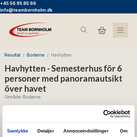
+45 56 95 85 66
info@teambornholm.dk
Sök
Resultat
Boderne
Havhytten
Havhytten - Semesterhus för 6
personer med panoramautsikt
över havet
Område: Boderne
Gratis wifi
Samtykke
Detaljer
Annonceindstillinger
Om
Boderne Nr. 1 - Strandsemester med havsutsikt