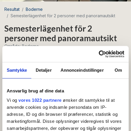
Resultat
Boderne
Semesterlägenhet för 2 personer med panoramautsikt
Semesterlägenhet för 2
personer med panoramautsikt
Område: Boderne
Gratis wifi
Samtykke
Detaljer
Annonceindstillinger
Om
Semesterlägenhet för 2 personer med vacker
panoramautsikt över havet från terrassen.
Ansvarlig brug af dine data
Vi og
vores 1022 partnere
ønsker dit samtykke til at
Lägenhet på bottenvåningen: Entré med ingång till
anvende cookies og indsamle persondata om IP-
badrum och kombinerat vardagsrum och litet kök med
adresse, ID og din browser til præferencer, statistik og
kaffebryggare, vattenkokare och kylskåp.
marketingformål. Disse oplysninger videregives til vores
samarbejdspartnere, der opbevarer og tilgår oplysninger
Vardagsrummet, som har en imponerande