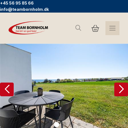
+45 56 95 85 66
info@teambornholm.dk
Sök