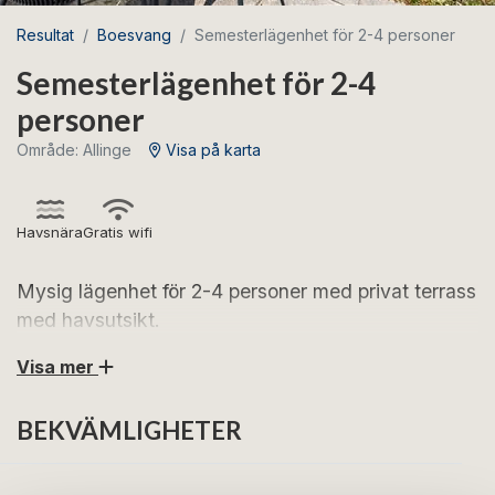
Resultat
Boesvang
Semesterlägenhet för 2-4 personer
Semesterlägenhet för 2-4
personer
Område: Allinge
Visa på karta
Havsnära
Gratis wifi
Mysig lägenhet för 2-4 personer med privat terrass
med havsutsikt.
Visa mer
Se fram emot härliga semesterdagar i denna mysiga
semesterlägenhet.
BEKVÄMLIGHETER
Lägenheten är inredd så här:
Entré i anslutning till ett fullt utrustat kök, ett trevligt