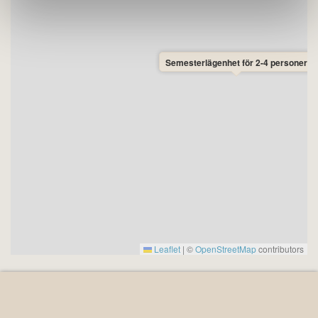
som du kan använda gratis under perioden mitten av
juni – mitten av september.
• Husdjur: Husdjur är inte tillåtna i denna lägenhet.
• Avstånd till havet: 300 meter fågelvägen.
Semesterlägenhet för 2-4 personer
• Avstånd till shopping: 1,7 km till SuperBrugsen och
Netto i Allinge.
• Avstånd till strand: 800 meter till Sandkås strand och
1400 meter till Næs Strand, Allinge.
• Ankomstdag: Det finns inga fasta bytesdagar i denna
lägenhet, och du är därför fri att välja ankomst- och
avresedag. Minimiuppehåll är 3 nätter. Det ger dig
möjlighet att sätta ihop semestern precis som du vill –
och välja att resa de billigaste färjedagarna, som
vanligtvis är måndag, tisdag, onsdag och torsdag.
Leaflet
|
©
OpenStreetMap
contributors