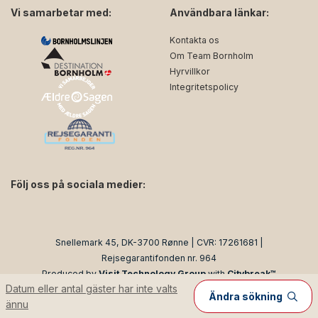
Vi samarbetar med:
Användbara länkar:
Kontakta os
Om Team Bornholm
Hyrvillkor
Integritetspolicy
Följ oss på sociala medier:
facebook
instagram
Snellemark 45, DK-3700 Rønne | CVR: 17261681 |
Rejsegarantifonden nr. 964
Produced by
Visit Technology Group
with
Citybreak™
Datum eller antal gäster har inte valts
Information & Reservation System
Ändra sökning
ännu