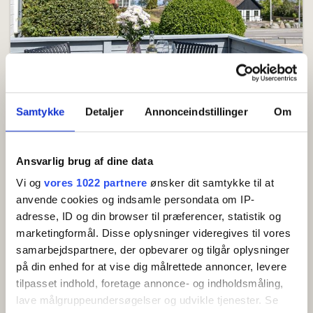
Semesterlägenhet för 4-5 personer
Sandkås
Visa på karta
Samtykke
Detaljer
Annonceindstillinger
Om
Härlig semesterlägenhet på 55 m² med egen
terrass och havsglimt i mysiga Sandkås.
Ansvarlig brug af dine data
4 sängar
2 sovrum
Nyhet 2026
Havsnära
Gratis wifi
Grill
Vi og
vores 1022 partnere
ønsker dit samtykke til at
anvende cookies og indsamle persondata om IP-
Visa
adresse, ID og din browser til præferencer, statistik og
marketingformål. Disse oplysninger videregives til vores
samarbejdspartnere, der opbevarer og tilgår oplysninger
på din enhed for at vise dig målrettede annoncer, levere
tilpasset indhold, foretage annonce- og indholdsmåling,
lave målgruppeundersøgelser og udvikle tjenester. Se