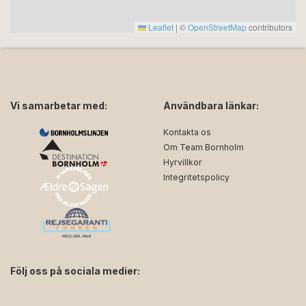
Leaflet
|
©
OpenStreetMap
contributors
Vi samarbetar med:
Användbara länkar:
Kontakta os
Om Team Bornholm
Hyrvillkor
Integritetspolicy
Följ oss på sociala medier:
facebook
instagram