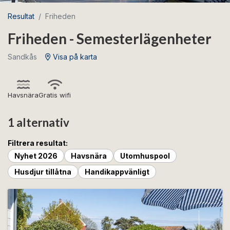
Resultat
Friheden
Friheden - Semesterlägenheter
Sandkås
Visa på karta
Havsnära
Gratis wifi
1 alternativ
Filtrera resultat:
Nyhet 2026
Havsnära
Utomhuspool
Husdjur tillåtna
Handikappvänligt