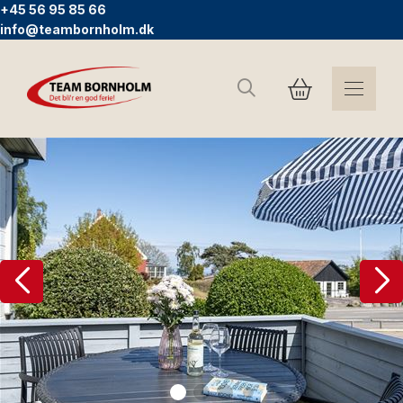
+45 56 95 85 66
info@teambornholm.dk
Sök