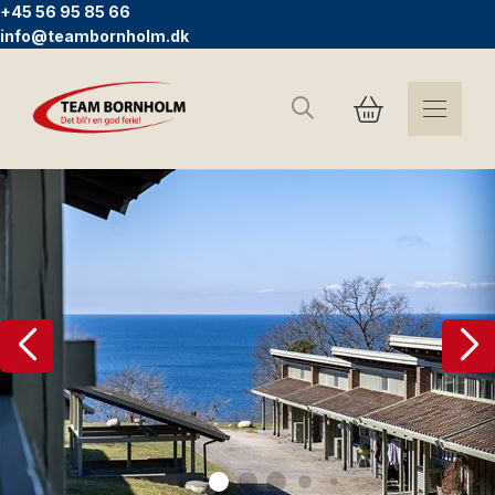
+45 56 95 85 66
info@teambornholm.dk
Sök