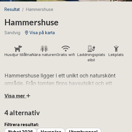
Resultat
Hammershuse
Hammershuse
Sandvig
Visa på karta
Husdjur tillåtna
Nära naturen
Gratis wifi
Laddningsplats
Lekplats
elbil
Hammershuse ligger i ett unikt och naturskönt
område. Från tomten finns havsutsikt och ett
härligt gemensamt område med lekplats, hoppborg
Visa mer
och boulebanor. Med Hammershus,
Hammerhavnen och Opalsøen som grannar är du
4 alternativ
garanterad en semester med många vackra
naturupplevelser.
Filtrera resultat:
Nyhet 2026
Havsnära
Utomhuspool