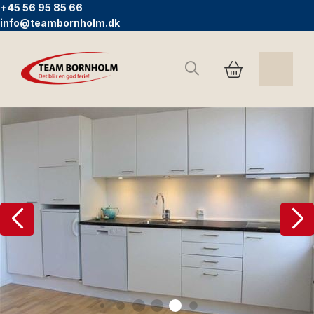
+45 56 95 85 66
info@teambornholm.dk
Sök