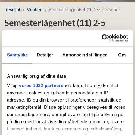
Resultat
Munken
Semesterlägenhet (11) 2-5 personer
Semesterlägenhet (11) 2-5
personer
Område: Svaneke
Samtykke
Detaljer
Annonceindstillinger
Om
Gratis wifi
I stan
Ansvarlig brug af dine data
Vacker och modern lägenhet på 35 m2, som ligger
Vi og
vores 1022 partnere
ønsker dit samtykke til at
på bottenvåningen.
anvende cookies og indsamle persondata om IP-
Visa mer
adresse, ID og din browser til præferencer, statistik og
Lägenheten ligger på bottenvåningen och består av
marketingformål. Disse oplysninger videregives til vores
kök, vardagsrum och matsal i öppen anslutning. Köket
samarbejdspartnere, der opbevarer og tilgår oplysninger
BEKVÄMLIGHETER
är stort och välutrustat med bland annat keramikhäll,
på din enhed for at vise dig målrettede annoncer, levere
kombiugn, vattenkokare, kaffebryggare, kyl med
tilpasset indhold, foretage annonce- og indholdsmåling,
frysbox och diskmaskin. I vardagsrummet finns en TV,