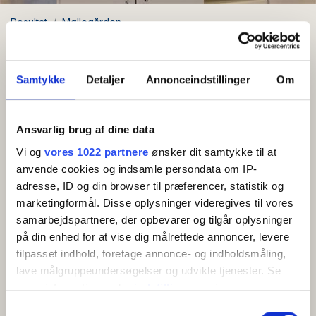
Resultat
Møllegården
Semesterlägenhet (5) för 4 personer
Semesterlägenhet (5) för 4
Samtykke
Detaljer
Annonceindstillinger
Om
personer
Ansvarlig brug af dine data
Gratis wifi
Vi og
vores 1022 partnere
ønsker dit samtykke til at
anvende cookies og indsamle persondata om IP-
Stor och vacker semesterlägenhet för 4 personer
adresse, ID og din browser til præferencer, statistik og
marketingformål. Disse oplysninger videregives til vores
på 75 m2.
samarbejdspartnere, der opbevarer og tilgår oplysninger
Visa mer
på din enhed for at vise dig målrettede annoncer, levere
Entré med ingång till sovrum med dubbelsäng. Trevligt
tilpasset indhold, foretage annonce- og indholdsmåling,
badrum. Stort och mysigt vardagsrum med möjlighet
lave målgruppeundersøgelser og udvikle tjenester. Se
BEKVÄMLIGHETER
till utgång till Møllebakken. Stort kök med matplats för
mere information under
indstillinger
og i vores
4 personer. Härligt sovrum med 2 enkelsängar och
persondatapolitik. Du kan altid trække dit samtykke
utgång till terrassen. Mysig terrass med
Samtykkevalg