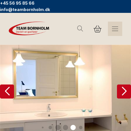
+45 56 95 85 66
info@teambornholm.dk
Sök