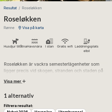
Resultat
Roseløkken
Roseløkken
Rønne
Visa på karta
Husdjur tillåtna
Havsnära
I stan
Gratis wifi
Laddningsplats
elbil
Roseløkken är vackra semesterlägenheter som
ligger precis vid skogen, stranden och staden på
Strandvejen i Rønne. Se fram emot vackra
Visa mer
semesterlägenheter med en vacker inredning och
ett fantastiskt läge
1 alternativ
Roseløkken ligger vackert beläget på Strandvejen i
Filtrera resultat:
Rønne. Här möts du av vackra semesterlägenheter
Nyhet 2026
Havsnära
Utomhuspool