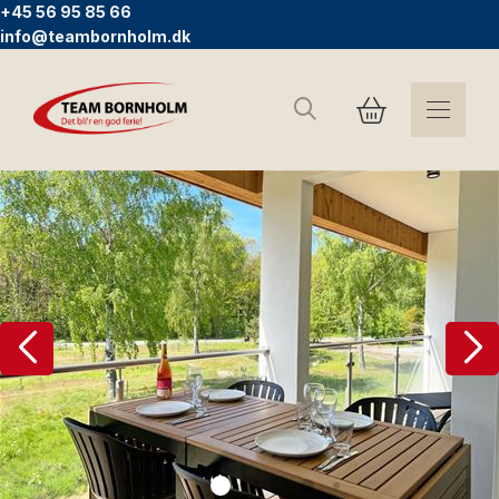
+45 56 95 85 66
info@teambornholm.dk
Sök