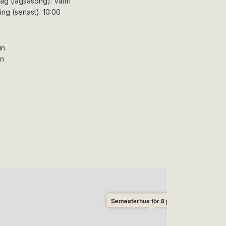
ag (lågsäsong):
Valfri
ng (senast):
10:00
in
in
Semesterhus för 8 personer