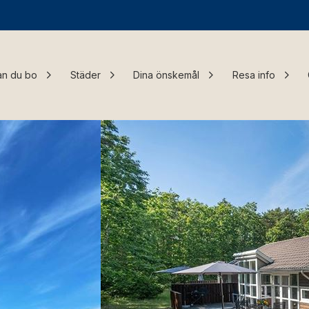
an du bo
Städer
Dina önskemål
Resa info