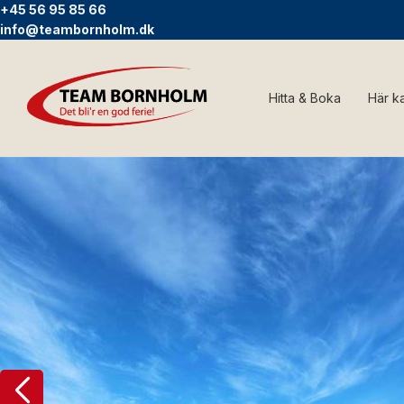
+45 56 95 85 66
info@teambornholm.dk
Hitta & Boka
Här k