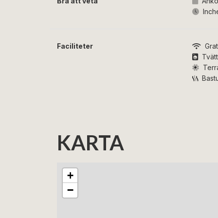
Bra att veta
Anko
Inch
Faciliteter
Grat
Tvät
Terr
Bast
KARTA
+
−