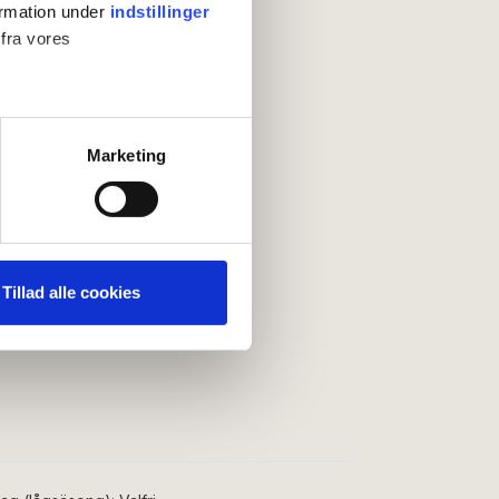
ormation under
indstillinger
 fra vores
ter
Marketing
ting)
 medier og til at analysere
nden for sociale medier,
Tillad alle cookies
e oplysninger, du har givet