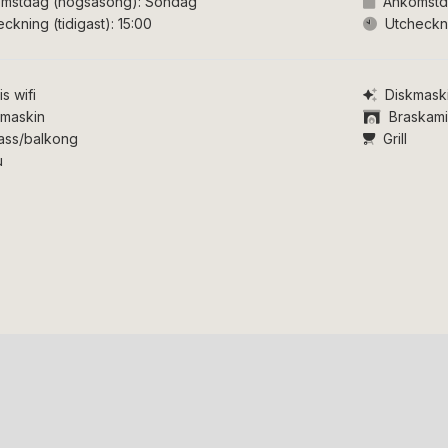
mstdag (högsäsong):
Söndag
Ankomstd
eckning (tidigast):
15:00
Utcheckni
is wifi
Diskmask
tmaskin
Braskam
ass/balkong
Grill
u