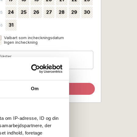
24
25
26
27
28
29
30
35
31
36
Valbart som incheckningsdatum
Ingen incheckning
Gäster
2 personer
Om
Uppdatera sök
ta om IP-adresse, ID og din
s samarbejdspartnere, der
set indhold, foretage