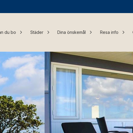
an du bo
Städer
Dina önskemål
Resa info