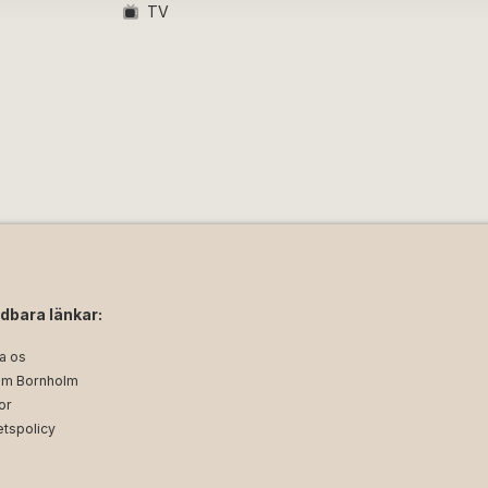
TV
dbara länkar:
a os
m Bornholm
or
etspolicy