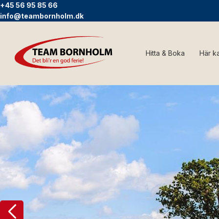
+45 56 95 85 66
info@teambornholm.dk
Hitta & Boka
Här k