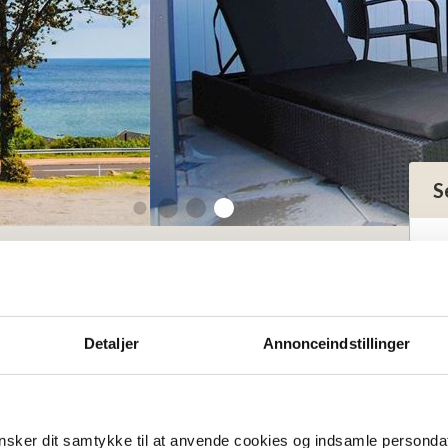
S
ör 2 personer med havsutsikt
nhet för 2
Detaljer
Annonceindstillinger
d havsutsikt
sker dit samtykke til at anvende cookies og indsamle personda