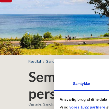
Resultat
Sandkås Søpark
Semesterlägenhet f
Semesterläge
Samtykke
personer me
Ansvarlig brug af dine data
Område: Sandkås
Vi og
vores 1022 partnere
øn