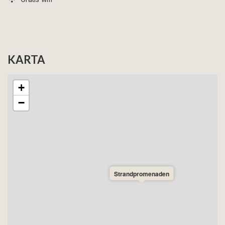
KARTA
+
−
Strandpromenaden