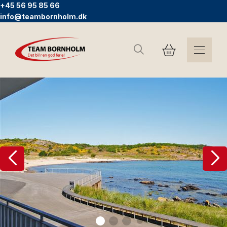
+45 56 95 85 66
info@teambornholm.dk
Sök