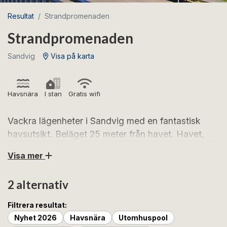
Resultat
Strandpromenaden
Strandpromenaden
Sandvig
Visa på karta
Havsnära
I stan
Gratis wifi
Vackra lägenheter i Sandvig med en fantastisk
havsutsikt. Beläget 25 meter från havet. Havet,
stranden, klipporna och de bra restaurangerna
Visa mer
ligger bara några steg bort.
2 alternativ
Strandpromenaden semesterlägenheterna vid havet
har en nästan obeskrivligt vacker havsutsikt. Du bor
Filtrera resultat:
mindre än ett stenkast från havet – och precis vid den
Nyhet 2026
Havsnära
Utomhuspool
vackra Sandvig Strand med bra badmöjligheter.