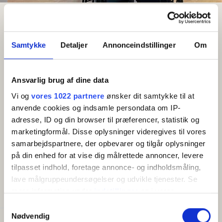
Resultat
Swanvika
Semesterhus (8N) för 6-8 personer
Semesterhus (8N) för 6-8
Samtykke
Detaljer
Annonceindstillinger
Om
personer
Område: Svaneke
Ansvarlig brug af dine data
Vi og
vores 1022 partnere
ønsker dit samtykke til at
Gratis wifi
anvende cookies og indsamle persondata om IP-
adresse, ID og din browser til præferencer, statistik og
Nybyggt (2023) semesterhus i Svaneke med
marketingformål. Disse oplysninger videregives til vores
närhet till stan, klipporna och havet.
samarbejdspartnere, der opbevarer og tilgår oplysninger
på din enhed for at vise dig målrettede annoncer, levere
Visa mer
tilpasset indhold, foretage annonce- og indholdsmåling,
Swanvika stuga 8N är 110 m2 med två vackra
lave målgruppeundersøgelser og udvikle tjenester. Se
terrasser på 30 m2, på vardera sida av huset. Det
BEKVÄMLIGHETER
mere information under
indstillinger
og i vores
finns en ljus entréhall med garderobsutrymme. Ett
persondatapolitik. Du kan altid trække dit samtykke
trevligt kök-matrum med matplats och ett vardagsrum
Samtykkevalg
tilbage eller ændre indstillinger fra vores
med bäddsoffa och TV. Köket är välutrustat och har
Nødvendig