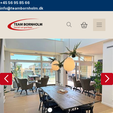
+45 56 95 85 66
info@teambornholm.dk
Sök