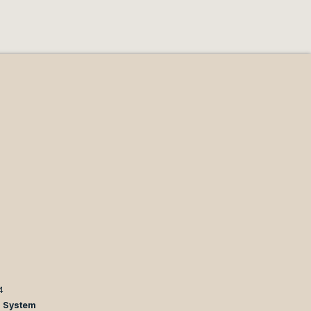
4
n System