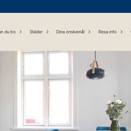
an du bo
Städer
Dina önskemål
Resa info