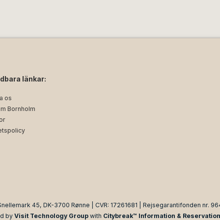
dbara länkar:
a os
m Bornholm
or
etspolicy
Snellemark 45, DK-3700 Rønne | CVR: 17261681 | Rejsegarantifonden nr. 96
d by
Visit Technology Group
with
Citybreak™ Information & Reservatio