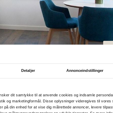
S
et (2) för 4 personer
Detaljer
Annonceindstillinger
nhet (2) för 4
sker dit samtykke til at anvende cookies og indsamle personda
istik og marketingformål. Disse oplysninger videregives til vore
er på din enhed for at vise dig målrettede annoncer, levere tilpas
 lave målgruppeundersøgelser og udvikle tjenester. Se mere inf