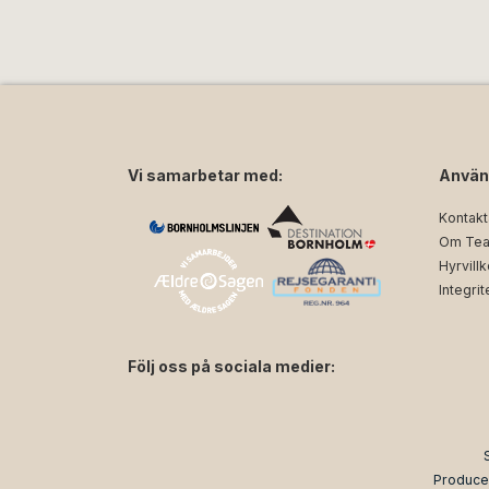
Vi samarbetar med:
Använ
Kontakt
Om Tea
Hyrvillk
Integrit
Följ oss på sociala medier:
facebook
instagram
Produce