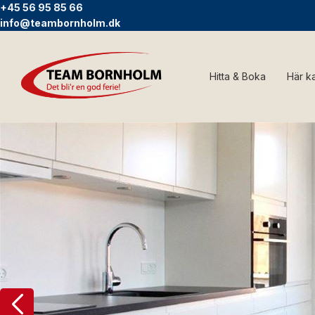
+45 56 95 85 66
info@teambornholm.dk
Hitta & Boka
Här k