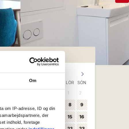
e tillgänglighet
Augusti 2026
Om
MÅN
TIS
ONS
TORS
FRE
LÖR
SÖN
1
2
31
3
4
5
6
7
8
9
32
ta om IP-adresse, ID og din
s samarbejdspartnere, der
10
11
12
13
14
15
16
33
set indhold, foretage
17
18
19
20
21
22
23
ormation under
indstillinger
34