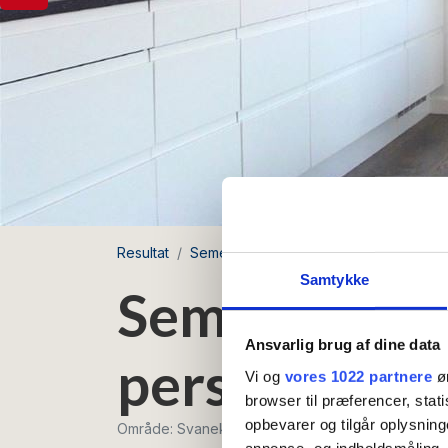
Resultat
Semesterlägenheter
Semesterlägenh
Samtykke
Semesterläge
Ansvarlig brug af dine data
personer
Vi og
vores 1022 partnere
øn
browser til præferencer, stat
opbevarer og tilgår oplysning
Område: Svaneke
annonce- og indholdsmåling,