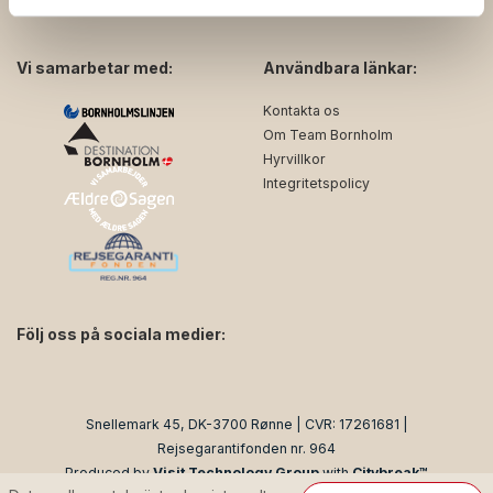
Vi samarbetar med:
Användbara länkar:
Kontakta os
Om Team Bornholm
Hyrvillkor
Integritetspolicy
Följ oss på sociala medier:
facebook
instagram
Snellemark 45, DK-3700 Rønne | CVR: 17261681 |
Rejsegarantifonden nr. 964
Produced by
Visit Technology Group
with
Citybreak™