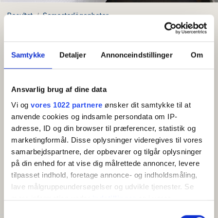
Resultat
Semesterlägenheter
Semesterlägenhet (1) för 4 personer
Semesterlägenhet (1) för 4
Samtykke
Detaljer
Annonceindstillinger
Om
personer
Område: Svaneke
Ansvarlig brug af dine data
Vi og
vores 1022 partnere
ønsker dit samtykke til at
Gratis wifi
anvende cookies og indsamle persondata om IP-
adresse, ID og din browser til præferencer, statistik og
Vacker semesterlägenhet belägen direkt vid
marketingformål. Disse oplysninger videregives til vores
Svaneke Torv. Två sovrum med två bäddar
samarbejdspartnere, der opbevarer og tilgår oplysninger
på din enhed for at vise dig målrettede annoncer, levere
vardera. Lägenheten är 57 m2.
Visa mer
tilpasset indhold, foretage annonce- og indholdsmåling,
lave målgruppeundersøgelser og udvikle tjenester. Se
Lägenheten är 57 m2 och ligger på 1: a våningen. Den
BEKVÄMLIGHETER
mere information under
indstillinger
og i vores
är inredd enligt följande: Entréhall. Vardagsrum med
persondatapolitik. Du kan altid trække dit samtykke
TV i öppen anslutning med kök och matplats för 4
Samtykkevalg